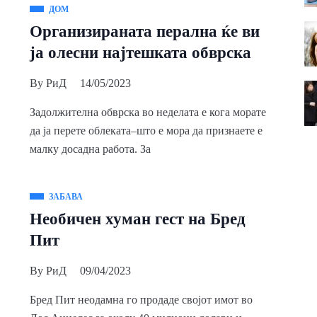
ДОМ
Организираната перална ќе ви
ја олесни најтешката обврска
By
РиД
14/05/2023
Задолжителна обврска во неделата е кога морате
да ја перете облеката–што е мора да признаете е
малку досадна работа. За
ЗАБАВА
Необичен хуман гест на Бред
Пит
By
РиД
09/04/2023
Бред Пит неодамна го продаде својот имот во