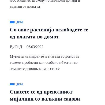
Лос Анџелес за околу 40 милиони долари и
веднаш се дозна за
ДОМ
Со овие растенија ослободете се
од влагата во домот
By
РиД
06/03/2022
Мувлата на ѕидовите и влагата во домот се
големи проблеми кои особено нè мачат во
зимските денови, кога често се
ДОМ
Спасете се од преполниот
мијалник со валкани садови