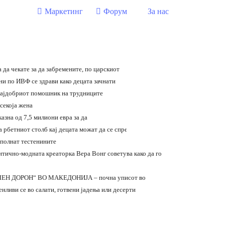
Маркетинг
Форум
За нас
 да чекате за да забремените, по царскиот
ни по ИВФ се здрави како децата зачнати
најдобриот помошник на трудниците
 секоја жена
азна од 7,5 милиони евра за да
 рбетниот столб кај децата можат да се спречат
 полнат тестенините
тично-модната креаторка Вера Вонг советува како да го
ЕН ДОРОН“ ВО МАКЕДОНИЈА – почна уписот во
нливи се во салати, готвени јадења или десерти