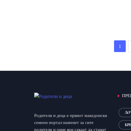
1
ПРЕ
ЉУ
Родители и деца е првиот македонски
семеен портал наменет за сите
БР
родители и оние кои сакаат да станат