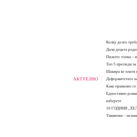
Колку долго треба
Дали децата роде
Пилатес топка – 
Топ 5 прегледи за
Шакира ќе плати к
АКТУЕЛНО
Деформитетите на
Како правилно се
Едноставно роман
изберете
10 ГОДИНИ „ХЕЛ
Тиквички – незаме