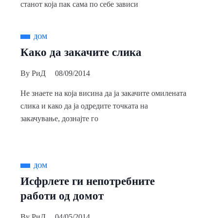
станот која пак сама по себе зависи
ДОМ
Како да закачите слика
By
РиД
08/09/2014
Не знаете на која висина да ја закачите омилената
слика и како да ја одредите точката на
закачување, дознајте го
ДОМ
Исфрлете ги непотребните
работи од домот
By
РиД
04/05/2014