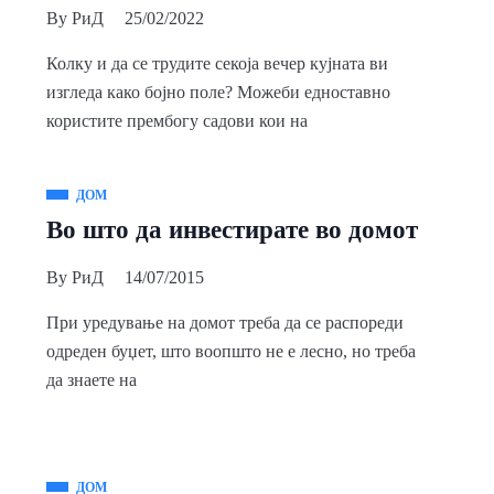
By
РиД
25/02/2022
Колку и да се трудите секоја вечер кујната ви
изгледа како бојно поле? Можеби едноставно
користите прембогу садови кои на
ДОМ
Во што да инвестирате во домот
By
РиД
14/07/2015
При уредување на домот треба да се распореди
одреден буџет, што воопшто не е лесно, но треба
да знаете на
ДОМ