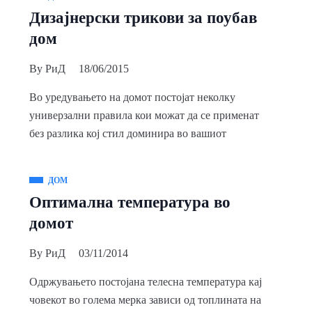
Дизајнерски трикови за поубав
дом
By
РиД
18/06/2015
Во уредувањето на домот постојат неколку
универзални правила кои можат да се применат
без разлика кој стил доминира во вашиот
ДОМ
Оптимална температура во
домот
By
РиД
03/11/2014
Одржувањето постојана телесна температура кај
човекот во голема мерка зависи од топлината на