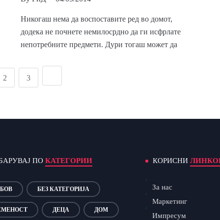
Никогаш нема да воспоставите ред во домот,
додека не почнете немилосрдно да ги исфрлате
непотребните предмети. Дури тогаш может да
2
3
БАРУВАЈ ПО
КАТЕГОРИИ
КОРИСНИ
ЛИНКО
За нас
БОВ
БЕЗ КАТЕГОРИЈА
Маркетинг
ЕМЕНОСТ
ДЕЦА
ДОМ
Импресум