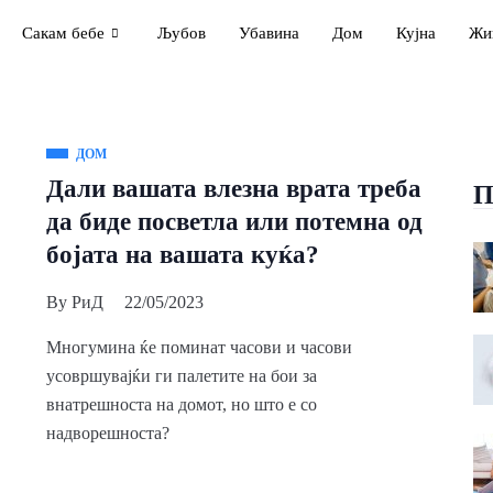
Сакам бебе
Љубов
Убавина
Дом
Кујна
Жи
ДОМ
Дали вашата влезна врата треба
П
да биде посветла или потемна од
бојата на вашата куќа?
By
РиД
22/05/2023
Многумина ќе поминат часови и часови
усовршувајќи ги палетите на бои за
внатрешноста на домот, но што е со
надворешноста?