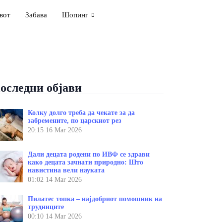
вот
Забава
Шопинг
оследни објави
Колку долго треба да чекате за да
забремените, по царскиот рез
20:15
16 Mar 2026
Дали децата родени по ИВФ се здрави
како децата зачнати природно: Што
навистина вели науката
01:02
14 Mar 2026
Пилатес топка – најдобриот помошник на
трудниците
00:10
14 Mar 2026