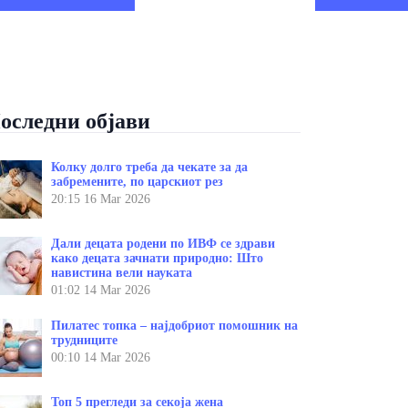
оследни објави
Колку долго треба да чекате за да
забремените, по царскиот рез
20:15
16 Mar 2026
Дали децата родени по ИВФ се здрави
како децата зачнати природно: Што
навистина вели науката
01:02
14 Mar 2026
Пилатес топка – најдобриот помошник на
трудниците
00:10
14 Mar 2026
Топ 5 прегледи за секоја жена