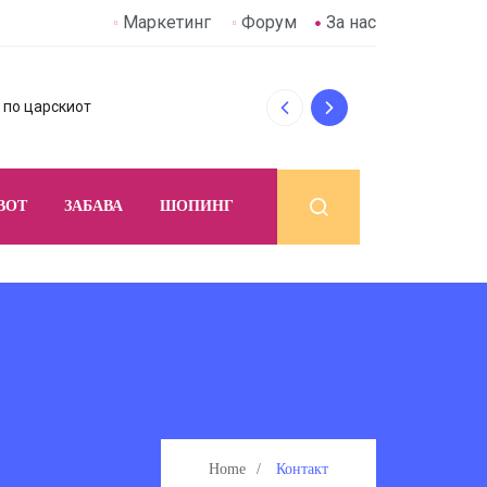
Маркетинг
Форум
За нас
 по царскиот
Дали децата роде
ВОТ
ЗАБАВА
ШОПИНГ
Home
Контакт