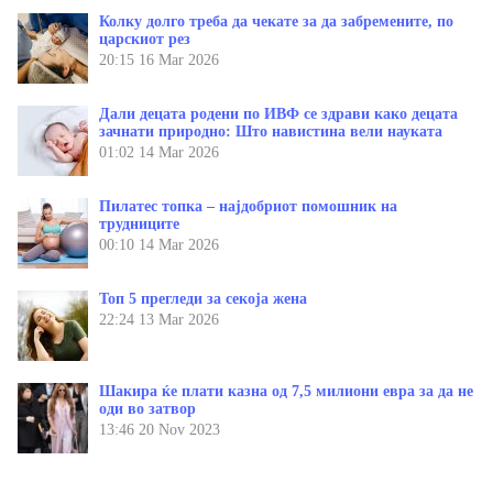
Колку долго треба да чекате за да забремените, по
царскиот рез
20:15
16 Mar 2026
Дали децата родени по ИВФ се здрави како децата
зачнати природно: Што навистина вели науката
01:02
14 Mar 2026
Пилатес топка – најдобриот помошник на
трудниците
00:10
14 Mar 2026
Топ 5 прегледи за секоја жена
22:24
13 Mar 2026
Шакира ќе плати казна од 7,5 милиони евра за да не
оди во затвор
13:46
20 Nov 2023