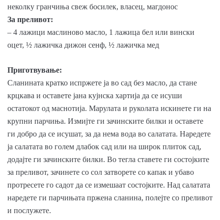
неколку гранчиња свеж босилек, власец, магдонос
За преливот:
– 4 лажици маслиново масло, 1 лажица бел или вински
оцет, ½ лажичка дижон сенф, ½ лажичка мед
Приготвување:
Сланината кратко испржете ја во сад без масло, да стане
крцкава и оставете јана кујнска хартија да се исуши
остатокот од маснотија. Марулата и руколата искинете ги на
крупни парчиња. Измијте ги зачинските билки и оставете
ги добро да се исушат, за да нема вода во салатата. Наредете
ја салатата во голем длабок сад или на широк плиток сад,
додајте ги зачинските билки. Во тегла ставете ги состојките
за преливот, зачинете со сол затворете со капак и убаво
протресете го садот да се измешаат состојките. Над салатата
наредете ги парчињата пржена сланина, полејте со преливот
и послужете.