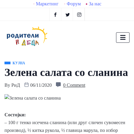
Маркетинг
Форум
За нас
КУЈНА
Зелена салата со сланина
By
РиД
06/11/2020
0 Comment
Сoстојки:
– 100 г тенко исечена сланина (или друг сличен сувомесен
производ), ½ китка рукола, ½ главица марула, по избор