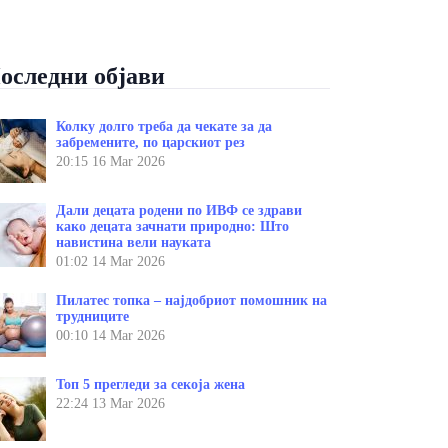
оследни објави
Колку долго треба да чекате за да
забремените, по царскиот рез
20:15
16 Mar 2026
Дали децата родени по ИВФ се здрави
како децата зачнати природно: Што
навистина вели науката
01:02
14 Mar 2026
Пилатес топка – најдобриот помошник на
трудниците
00:10
14 Mar 2026
Топ 5 прегледи за секоја жена
22:24
13 Mar 2026