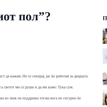
иот пол”?
П
т да кажам: Не се секирај, јас ќе работам за двајцата.
а светот ми се руши и да ми каже: Тука сум.
ва во знак на поддршка тогаш кога не сигурно ќе