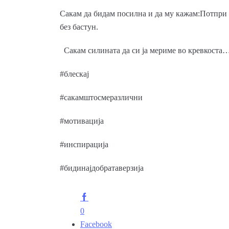
Сакам да бидам посилна и да му кажам:Потпри с
без бастун.
Сакам силината да си ја мериме во кревкоста…
#блескај
#сакамштосмеразлични
#мотивација
#инспирација
#бидинајдобратаверзија
0
Facebook