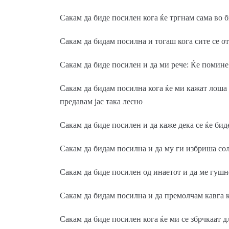
Сакам да биде посилен кога ќе тргнам сама во б
Сакам да бидам посилна и тогаш кога сите се от
Сакам да биде посилен и да ми рече: Ќе помин
Сакам да бидам посилна кога ќе ми кажат лоша ве
предавам јас така лесно
Сакам да биде посилен и да каже дека се ќе бид
Сакам да бидам посилна и да му ги избриша солз
Сакам да биде посилен од инаетот и да ме гушне
Сакам да бидам посилна и да премолчам кавга к
Сакам да биде посилен кога ќе ми се збрчкаат 