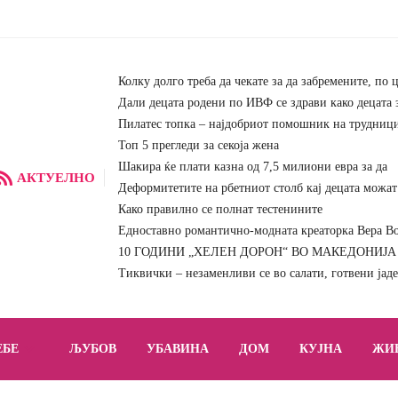
Колку долго треба да чекате за да забремените, по 
Дали децата родени по ИВФ се здрави како децата 
Пилатес топка – најдобриот помошник на трудниц
Топ 5 прегледи за секоја жена
Шакира ќе плати казна од 7,5 милиони евра за да
АКТУЕЛНО
Деформитетите на рбетниот столб кај децата можат 
Како правилно се полнат тестенините
Едноставно романтично-модната креаторка Вера Вон
10 ГОДИНИ „ХЕЛЕН ДОРОН“ ВО МАКЕДОНИЈА – 
Тиквички – незаменливи се во салати, готвени јад
ЕБЕ
ЉУБОВ
УБАВИНА
ДОМ
КУЈНА
ЖИ