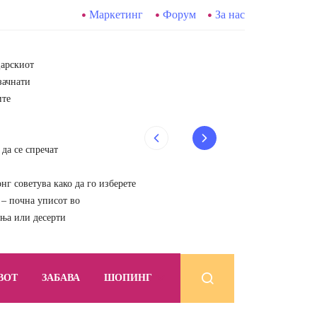
Маркетинг
Форум
За нас
царскиот
зачнати
ите
да се спречат
г советува како да го изберете
почна уписот во
ења или десерти
ВОТ
ЗАБАВА
ШОПИНГ