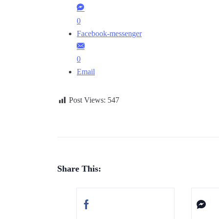
0
Facebook-messenger
0
Email
Post Views:
547
Share This: