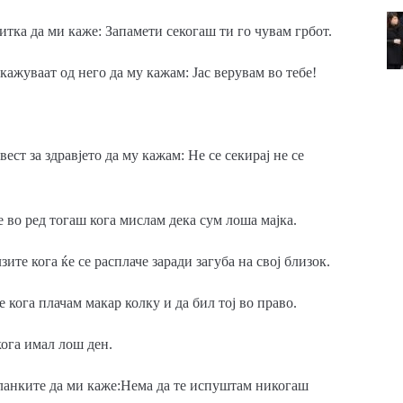
итка да ми каже: Запамети секогаш ти го чувам грбот.
кажуваат од него да му кажам: Јас верувам во тебе!
е
ст за здравјето да му кажам: Не се секирај не се
е во ред тогаш кога мислам дека сум лоша мајка.
ите кога ќе се расплаче заради загуба на свој близок.
 кога плачам макар колку и да бил тој во право.
ога имал лош ден.
дланките да ми каже:Нема да те испуштам никогаш