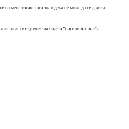
е на мене тогаш кога знам дека не може да се движи
оти тогаш е најтешко да бидеш “посилниот пол”.