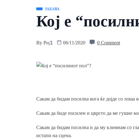
ЗАБАВА
Кој е “посилн
By
РиД
06/11/2020
0 Comment
Сакам да бидам посилна кога ќе дојде со лоша вес
Сакам да биде посилен и цврсто да ме гушне ког
Сакам да бидам посилна и да му климнам со гла
истапи на сцена.