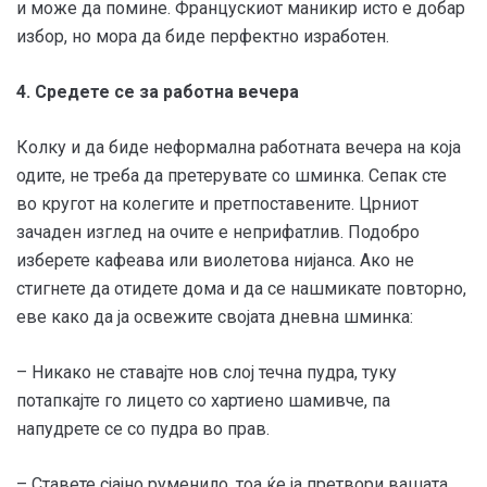
и може да помине. Францускиот маникир исто е добар
избор, но мора да биде перфектно изработен.
4. Средете се за работна вечера
Колку и да биде неформална работната вечера на која
одите, не треба да претерувате со шминка. Сепак сте
во кругот на колегите и претпоставените. Црниот
зачаден изглед на очите е неприфатлив. Подобро
изберете кафеава или виолетова нијанса. Ако не
стигнете да отидете дома и да се нашмикате повторно,
еве како да ја освежите својата дневна шминка:
– Никако не ставајте нов слој течна пудра, туку
потапкајте го лицето со хартиено шамивче, па
напудрете се со пудра во прав.
– Ставете сјајно руменило, тоа ќе ја претвори вашата