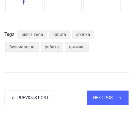
Tags:
biznis zena
rabota
sminka
бизнис жена
работа
шминка
PREVIOUS POST
NEXT POST