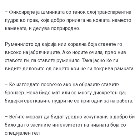
– Фиксирајте ја шминката со тенок слој транспарентна
пудра во прав, која добро прилега на кожата, наместо
камената, и делува поприродно.
Руменилото од кајсија или корална боја ставете го
високо на јаболчниците. Ако носите очила, прво нив
ставете ги, па ставете руменило. Така јасно ќе ги
видите деловите од лицето кои не ги покрива рамката.
– Ќе изгледате посвежо ако на образите ставите
бронзер. Нека биде мат или со многу дискретен сјај,
бидејќи светкавите пудри не се пригодни за на работа.
– Веѓите мораат да бидат уредно исчупкани, а добро би
било да го засилите интензитетот на нивната боја со
специјален гел.