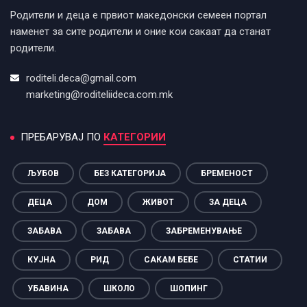
Родители и деца е првиот македонски семеен портал
наменет за сите родители и оние кои сакаат да станат
родители.
roditeli.deca@gmail.com
marketing@roditeliideca.com.mk
ПРЕБАРУВАЈ ПО
КАТЕГОРИИ
ЉУБОВ
БЕЗ КАТЕГОРИЈА
БРЕМЕНОСТ
ДЕЦА
ДОМ
ЖИВОТ
ЗА ДЕЦА
ЗАБАВА
ЗАБАВА
ЗАБРЕМЕНУВАЊЕ
КУЈНА
РИД
САКАМ БЕБЕ
СТАТИИ
УБАВИНА
ШКОЛО
ШОПИНГ