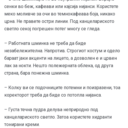
сенки во беж, кафеави или кајсија нијанси. Користете
меко моливче за очи во темнокафеава боја, никако
црна. Не правете остри линии. Под канцелариското
светло секој погрешен потег многу се гледа.
– Работната шминка не треба да биде
незабележителна. Напротив. Строгиот костум и одело
бараат јаки акценти на лицето, а дозволен е и црвен
лак за нокти. Нешто полежерната облека, од друга
страна, бара понежна шминка.
– Колку ви се подочниците потемни и поизразени, тоа
коректорот треба да биде со потопла нијанса.
– Густа течна пудра делува неприродно под
канцелариското светло. Затоа користете хидранти
тонирани креми.