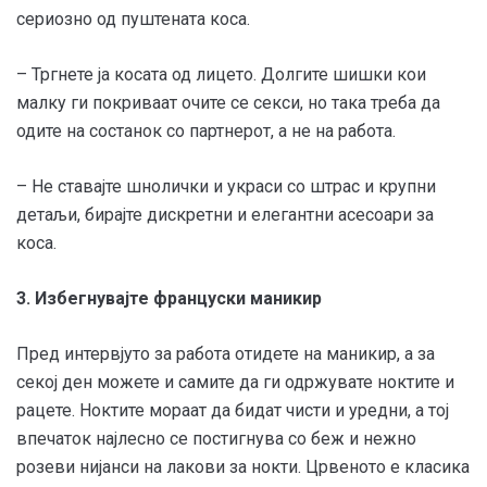
сериозно од пуштената коса.
– Тргнете ја косата од лицето. Долгите шишки кои
малку ги покриваат очите се секси, но така треба да
одите на состанок со партнерот, а не на работа.
– Не ставајте шнолички и украси со штрас и крупни
детаљи, бирајте дискретни и елегантни асесоари за
коса.
3. Избегнувајте француски маникир
Пред интервјуто за работа отидете на маникир, а за
секој ден можете и самите да ги одржувате ноктите и
рацете. Ноктите мораат да бидат чисти и уредни, а тој
впечаток најлесно се постигнува со беж и нежно
розеви нијанси на лакови за нокти. Црвеното е класика