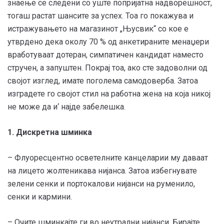
знаење се следени со уште попријатна надворешност,
тогаш растат шансите за успех. Тоа го покажува и
истражувањето на магазинот „Њусвик“ со кое е
утврдено дека околу 70 % од анкетираните менаџери
вработуваат дотеран, симпатичен кандидат наместо
стручен, а запуштен. Покрај тоа, ако сте задоволни од
својот изглед, имате поголема самодоверба. Затоа
изградете го својот стил на работна жена на која никој
не може да и‘ најде забелешка.
1. Дискретна шминка
– Флуоресцентно осветелните канцеларии му даваат
на лицето жолтеникава нијанса. Затоа избегнувате
зелени сенки и портокалови нијанси на руменило,
сенки и кармини.
– Очите шминкајте ги во неутрални нијанси. Бирајте