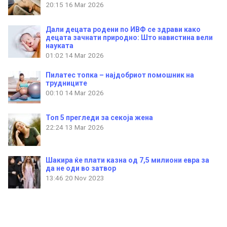
20:15
16 Mar 2026
Дали децата родени по ИВФ се здрави како
децата зачнати природно: Што навистина вели
науката
01:02
14 Mar 2026
Пилатес топка – најдобриот помошник на
трудниците
00:10
14 Mar 2026
Топ 5 прегледи за секоја жена
22:24
13 Mar 2026
Шакира ќе плати казна од 7,5 милиони евра за
да не оди во затвор
13:46
20 Nov 2023