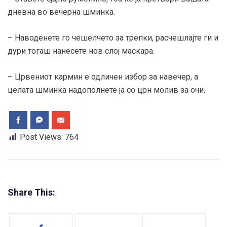
дневна во вечерна шминка.
– Наводенете го чешелчето за трепки, расчешлајте ги и
дури тогаш нанесете нов слој маскара.
– Црвениот кармин е одличен избор за навечер, а
целата шминка надополнете ја со црн молив за очи.
Post Views:
764
Share This: