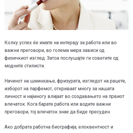
Колку успех ќе имате на интервју за работа или во
важни преговори, во голема мера зависи од
физичкиот изглед. Затоа послушајте ги советите од
модните стилисти.
Начинот на шминкање, фризурата, изгледот на рацете,
изборот на парфемот, откриваат многу за нашата
личност и најмногу влијаат во создавањето на првиот
впечаток. Кога барате работа или водите важни
преговори, тој впечаток знае да биде пресуден.
Ако добрата работна биографија, елоквентност и