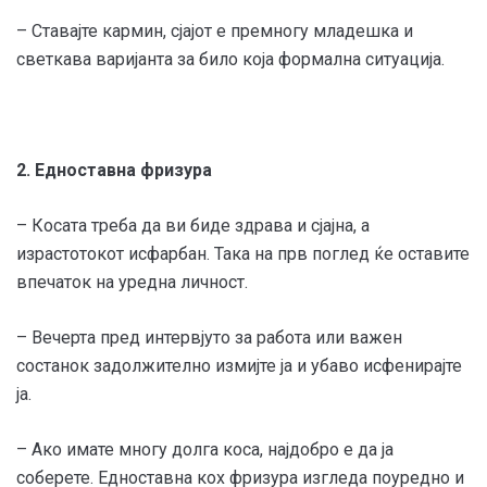
– Ставајте кармин, сјајот е премногу младешка и
светкава варијанта за било која формална ситуација.
2. Едноставна фризура
– Косата треба да ви биде здрава и сјајна, а
израстотокот исфарбан. Така на прв поглед ќе оставите
впечаток на уредна личност.
– Вечерта пред интервјуто за работа или важен
состанок задолжително измијте ја и убаво исфенирајте
ја.
– Ако имате многу долга коса, најдобро е да ја
соберете. Едноставна кох фризура изгледа поуредно и