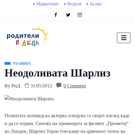
Маркетинг
Форум
За нас
УБАВИНА
Неодоливата Шарлиз
By
РиД
31/05/2012
0 Comment
Познатата холивудска актерка освојува со својот изглед каде
и да се појави. Синоќа на премиерата за филмот „Прометеј“
во Лондон, Шарлиз Терон блескаше на црвениот тепих во