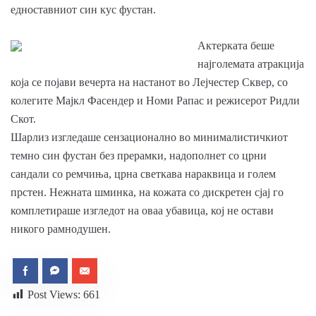
едноставниот син кус фустан.
Актерката беше
најголемата атракција
која се појави вечерта на настанот во Лејчестер Сквер, со
колегите Мајкл Фасендер и Номи Рапас и режисерот Ридли
Скот.
Шарлиз изгледаше сензационално во минималистичкиот
темно син фустан без прерамки, надополнет со црни
сандали со ремчиња, црна светкава нараквица и голем
прстен. Нежната шминка, на кожата со дискретен сјај го
комплетираше изгледот на оваа убавица, кој не остави
никого рамнодушен.
Post Views:
661