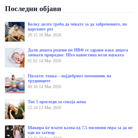
Последни објави
Колку долго треба да чекате за да забремените, по
царскиот рез
20:15
16 Mar 2026
Дали децата родени по ИВФ се здрави како децата
зачнати природно: Што навистина вели науката
01:02
14 Mar 2026
Пилатес топка – најдобриот помошник на
трудниците
00:10
14 Mar 2026
Топ 5 прегледи за секоја жена
22:24
13 Mar 2026
Шакира ќе плати казна од 7,5 милиони евра за да не
оди во затвор