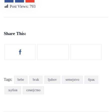
Post Views:
793
Share This:
Tags:
bebe
brak
ljubov
semejstvo
брак
љубов
семејство