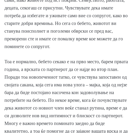
сами, иако живеете под ист покрив. Семејството, работата,
децата, секогаш се присутни. Чувствувате дека имате
потреба да избегате и уживате само вие со сопругот, како во
старите добри времиња. Но сега со бебето, животот ви
станува поисполнет и поголеми обврски се пред вас,
преморени сте и имате се помалку време кое можете да го
поминете со сопругот.
Тоа е нормално, бебето секако е на прво место, барем првата
година, а врската со партнерот да се најде во втор план.
Поради тоа новопечениот татко, се чувствува запоставен од
својата сакана, која сега има нова улога – мајка, која од нејзе
бара да биде постојано насочена кон задоволување на
потребите на бебето. По некое време, кога ќе почувствувате
дека животот со новиот член веќе станал рутина, време е да
си дозволите нов вид интимност и блискост со партнерот.
Многу е важно времето поминато заедно да биде
квалитетно, а тоа ќе помогне да се зајакне вашата врска и да