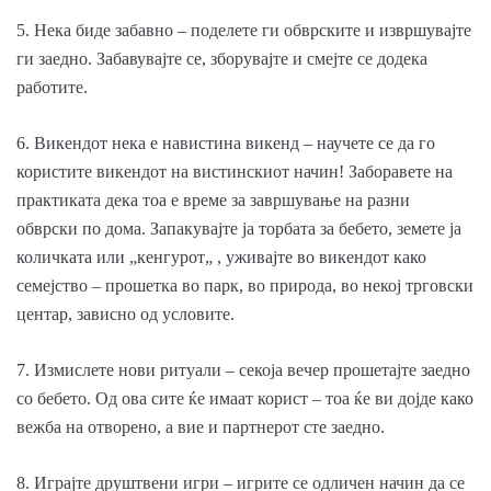
5. Нека биде забавно – поделете ги обврските и извршувајте
ги заедно. Забавувајте се, зборувајте и смејте се додека
работите.
6. Викендот нека е навистина викенд – научете се да го
користите викендот на вистинскиот начин! Заборавете на
практиката дека тоа е време за завршување на разни
обврски по дома. Запакувајте ја торбата за бебето, земете ја
количката или „кенгурот„ , уживајте во викендот како
семејство – прошетка во парк, во природа, во некој трговски
центар, зависно од условите.
7. Измислете нови ритуали – секоја вечер прошетајте заедно
со бебето. Од ова сите ќе имаат корист – тоа ќе ви дојде како
вежба на отворено, а вие и партнерот сте заедно.
8. Играјте друштвени игри – игрите се одличен начин да се