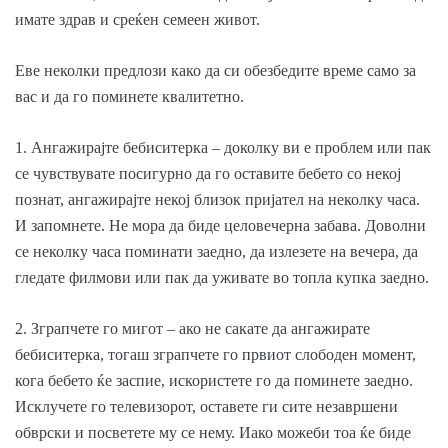
имате здрав и среќен семеен живот.
Еве неколки предлози како да си обезбедите време само за
вас и да го поминете квалитетно.
1. Ангажирајте бебиситерка – доколку ви е проблем или пак
се чувствувате посигурно да го оставите бебето со некој
познат, ангажирајте некој близок пријател на неколку часа.
И запомнете. Не мора да биде целовечерна забава. Доволни
се неколку часа поминати заедно, да излезете на вечера, да
гледате филмови или пак да уживате во топла купка заедно.
2. Зграпчете го мигот – ако не сакате да ангажирате
бебиситерка, тогаш зграпчете го првиот слободен момент,
кога бебето ќе заспие, искористете го да поминете заедно.
Исклучете го телевизорот, оставете ги сите незавршени
обврски и посветете му се нему. Иако можеби тоа ќе биде