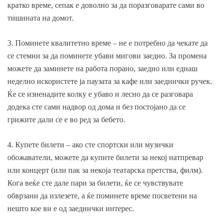
кратко време, сепак е доволно за да поразговарате сами во
тишината на домот.
3. Поминете квалитетно време – не е потребно да чекате да
се стемни за да поминете убави мигови заедно. За промена
можете да заминете на работа порано, заедно или еднаш
неделно искористете ја паузата за кафе или заеднички ручек.
Ќе се изненадите колку е убаво и лесно да се разговара
додека сте сами надвор од дома и без постојано да се
грижите дали се е во ред за бебето.
4. Купете билети – ако сте спортски или музички
обожаватели, можете да купите билети за некој натпревар
или концерт (или пак за некоја театарска претства, филм).
Кога веќе сте дале пари за билети, ќе се чувствувате
обврзани да излезете, а ќе поминете време посветени на
нешто кое ви е од заеднички интерес.