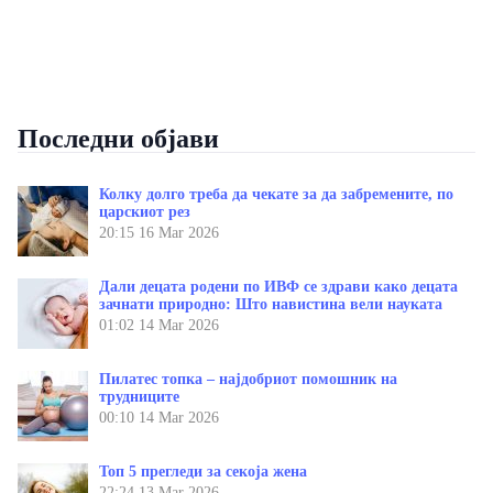
Последни објави
Колку долго треба да чекате за да забремените, по
царскиот рез
20:15
16 Mar 2026
Дали децата родени по ИВФ се здрави како децата
зачнати природно: Што навистина вели науката
01:02
14 Mar 2026
Пилатес топка – најдобриот помошник на
трудниците
00:10
14 Mar 2026
Топ 5 прегледи за секоја жена
22:24
13 Mar 2026