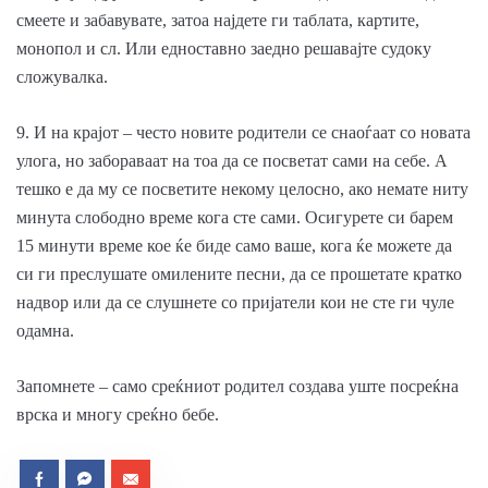
смеете и забавувате, затоа најдете ги таблата, картите,
монопол и сл. Или едноставно заедно решавајте судоку
сложувалка.
9. И на крајот – често новите родители се снаоѓаат со новата
улога, но забораваат на тоа да се посветат сами на себе. А
тешко е да му се посветите некому целосно, ако немате ниту
минута слободно време кога сте сами. Осигурете си барем
15 минути време кое ќе биде само ваше, кога ќе можете да
си ги преслушате омилените песни, да се прошетате кратко
надвор или да се слушнете со пријатели кои не сте ги чуле
одамна.
Запомнете – само среќниот родител создава уште посреќна
врска и многу среќно бебе.