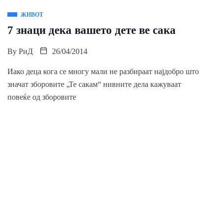
ЖИВОТ
7 знаци дека вашето дете ве сака
By
РиД
26/04/2014
Иако деца кога се многу мали не разбираат најдобро што
значат зборовите „Те сакам“ нивните дела кажуваат
повеќе од зборовите