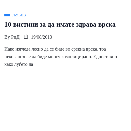
ЉУБОВ
10 вистини за да имате здрава врска
By
РиД
19/08/2013
Иако изгледа лесно да се биде во среќна врска, тоа
некогаш знае да биде многу комплицирано. Едноставно
како луѓето да