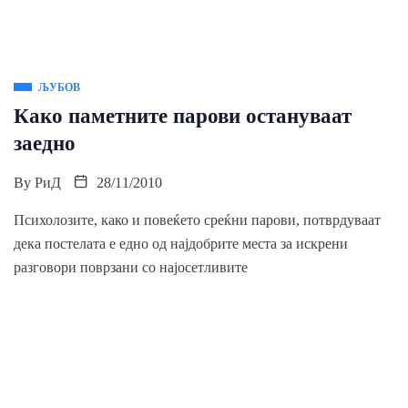
ЉУБОВ
Како паметните парови остануваат
заедно
By
РиД
28/11/2010
Психолозите, како и повеќето среќни парови, потврдуваат
дека постелата е едно од најдобрите места за искрени
разговори поврзани со најосетливите