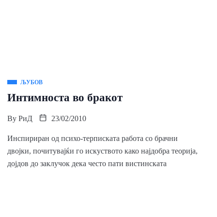
ЉУБОВ
Интимноста во бракот
By
РиД
23/02/2010
Инспириран од психо-терписката работа со брачни
двојки, почитувајќи го искуството како најдобра теорија,
дојдов до заклучок дека често пати вистинската