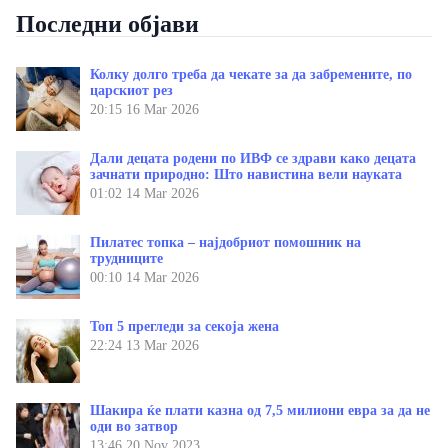
Последни објави
Колку долго треба да чекате за да забремените, по
царскиот рез
20:15
16 Mar 2026
Дали децата родени по ИВФ се здрави како децата
зачнати природно: Што навистина вели науката
01:02
14 Mar 2026
Пилатес топка – најдобриот помошник на
трудниците
00:10
14 Mar 2026
Топ 5 прегледи за секоја жена
22:24
13 Mar 2026
Шакира ќе плати казна од 7,5 милиони евра за да не
оди во затвор
13:46
20 Nov 2023