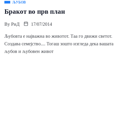
ЉУБОВ
Бракот во прв план
By
РиД
17/07/2014
Љубовта е најважна во животот. Таа го движи светот.
Создава семејство.... Тогаш зошто изгледа дека вашата
љубов и љубовен живот