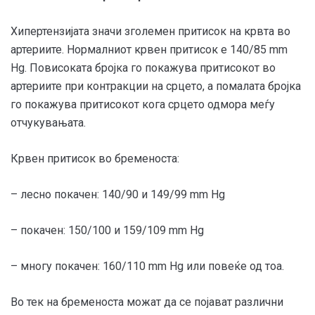
Хипертензијата значи зголемен притисок на крвта во
артериите. Нормалниот крвен притисок е 140/85 mm
Hg. Повисоката бројка го покажува притисокот во
артериите при контракции на срцето, а помалата бројка
го покажува притисокот кога срцето одмoра меѓу
отчукувањата.
Крвен притисок во бременоста:
– лесно покачен: 140/90 и 149/99 mm Hg
– покачен: 150/100 и 159/109 mm Hg
– многу покачен: 160/110 mm Hg или повеќе од тоа.
Во тек на бременоста можат да се појават различни