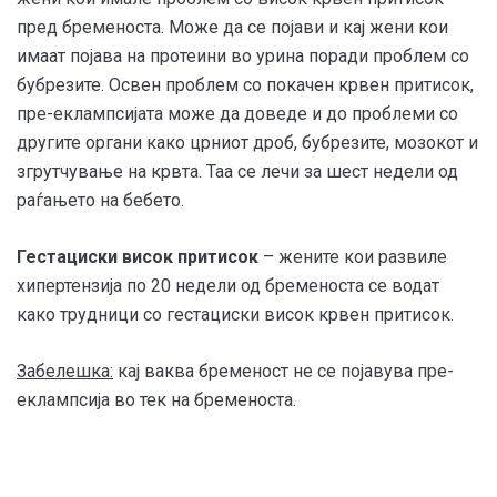
пред бременоста. Може да се појави и кај жени кои
имаат појава на протеини во урина поради проблем со
бубрезите. Освен проблем со покачен крвен притисок,
пре-еклампсијата може да доведе и до проблеми со
другите органи како црниот дроб, бубрезите, мозокот и
згрутчување на крвта. Таа се лечи за шест недели од
раѓањето на бебето.
Гестациски висок притисок
– жените кои развиле
хипертензија по 20 недели од бременоста се водат
како трудници со гестациски висок крвен притисок.
Забелешка:
кај ваква бременост не се појавува пре-
еклампсија во тек на бременоста.