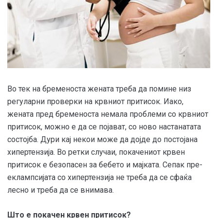
Во тек на бременоста жената треба да помине низ
регуларни проверки на крвниот притисок. Иако,
жената пред бременоста немала проблеми со крвниот
притисок, можно е да се појават, со ново настанатата
состојба. Дури кај некои може да дојде до постојана
хипертензија. Во ретки случаи, покачениот крвен
притисок е безопасен за бебето и мајката. Сепак пре-
еклампсијата со хипертензија не треба да се сфаќа
лесно и треба да се внимава.
Што е покачен крвен притисок?