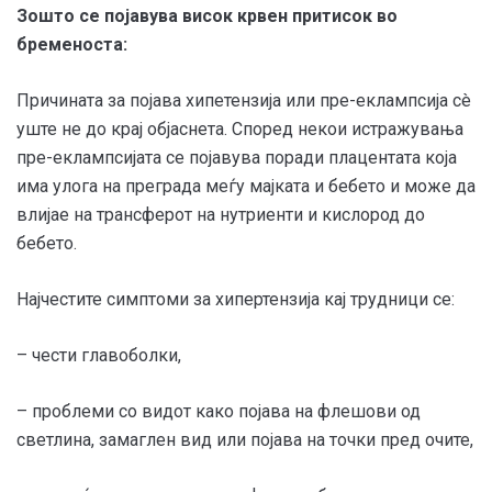
Зошто се појавува висок крвен притисок во
бременоста:
Причината за појава хипетензија или пре-еклампсија сè
уште не до крај објаснета. Според некои истражувања
пре-еклампсијата се појавува поради плацентата која
има улога на преграда меѓу мајката и бебето и може да
влијае на трансферот на нутриенти и кислород до
бебето.
Најчестите симптоми за хипертензија кај трудници се:
– чести главоболки,
– проблеми со видот како појава на флешови од
светлина, замаглен вид или појава на точки пред очите,