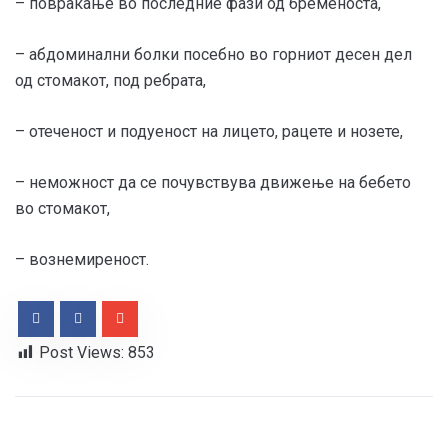
– повраќање во последние фази од бременоста,
– абдоминални болки посебно во горниот десен дел
од стомакот, под ребрата,
– отеченост и подуеност на лицето, рацете и нозете,
– неможност да се почувствува движење на бебето
во стомакот,
– вознемиреност.
Post Views:
853