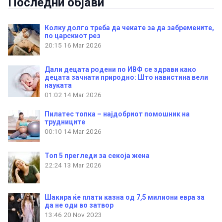
Последни објави
Колку долго треба да чекате за да забремените,
по царскиот рез
20:15
16 Mar 2026
Дали децата родени по ИВФ се здрави како
децата зачнати природно: Што навистина вели
науката
01:02
14 Mar 2026
Пилатес топка – најдобриот помошник на
трудниците
00:10
14 Mar 2026
Топ 5 прегледи за секоја жена
22:24
13 Mar 2026
Шакира ќе плати казна од 7,5 милиони евра за
да не оди во затвор
13:46
20 Nov 2023