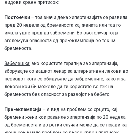
видови крвен притисок:
Постоечки
– тоа значи дека хипертензијата се развила
пред 20 недела од бременоста кај жената или таа го
имала уште пред да забремени. Во овој случај тој ја
зголемува опасноста од пре-еклампсија во тек на
бременоста.
Забелешка:
ако користите терапија за хипертензија,
зборувајте со вашиот лекар за алтернативни лекови во
периодот кога се обидувате да забремените, како и за
лекови кои би можеле да ги користите во тек на
бременоста без опасност за развојот на бебето.
Пре-еклампсија
– е вид на проблем со срцето, кај
бремени жени кои развиле хипертензија по 20 недела
од бременоста и во ретки случаи може да се појави кај
жени кои имале проблем со висок крвен притисок