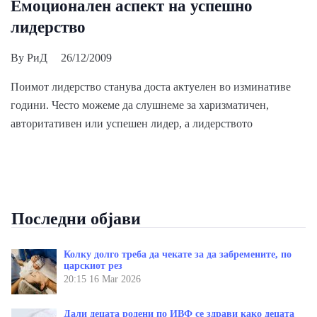
Емоционален аспект на успешно
лидерство
By
РиД
26/12/2009
Поимот лидерство станува доста актуелен во изминативе
години. Често можеме да слушнеме за харизматичен,
авторитативен или успешен лидер, а лидерството
Последни објави
Колку долго треба да чекате за да забремените, по
царскиот рез
20:15
16 Mar 2026
Дали децата родени по ИВФ се здрави како децата