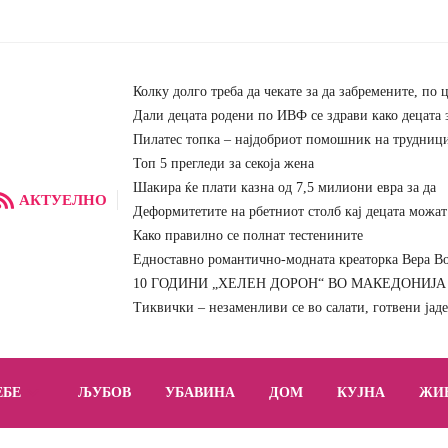
Колку долго треба да чекате за да забремените, по 
Дали децата родени по ИВФ се здрави како децата 
Пилатес топка – најдобриот помошник на трудниц
Топ 5 прегледи за секоја жена
Шакира ќе плати казна од 7,5 милиони евра за да
АКТУЕЛНО
Деформитетите на рбетниот столб кај децата можат 
Како правилно се полнат тестенините
Едноставно романтично-модната креаторка Вера Вон
10 ГОДИНИ „ХЕЛЕН ДОРОН“ ВО МАКЕДОНИЈА – 
Тиквички – незаменливи се во салати, готвени јад
ЕБЕ
ЉУБОВ
УБАВИНА
ДОМ
КУЈНА
ЖИ