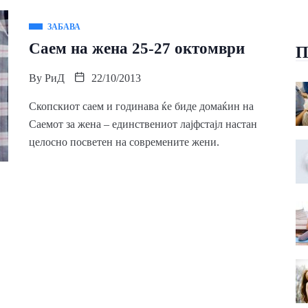
ЗАБАВА
Саем на жена 25-27 октомври
П
By
РиД
22/10/2013
Скопскиот саем и годинава ќе биде домаќин на
Саемот за жена – единствениот лајфстајл настан
целосно посветен на современите жени.