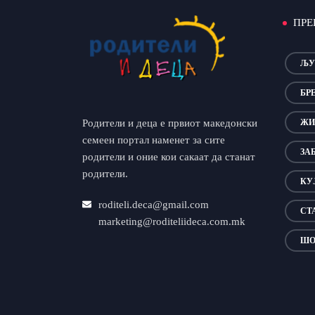
ПРЕ
ЉУ
БР
Родители и деца е првиот македонски
ЖИ
семеен портал наменет за сите
ЗА
родители и оние кои сакаат да станат
родители.
КУ
roditeli.deca@gmail.com
СТ
marketing@roditeliideca.com.mk
ШО