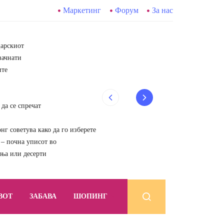
Маркетинг
Форум
За нас
царскиот
зачнати
ите
да се спречат
г советува како да го изберете
почна уписот во
ења или десерти
ВОТ
ЗАБАВА
ШОПИНГ