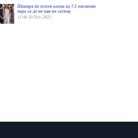
Шакира ќе плати казна од 7,5 милиони
евра за да не оди во затвор
13:46
20 Nov 2023