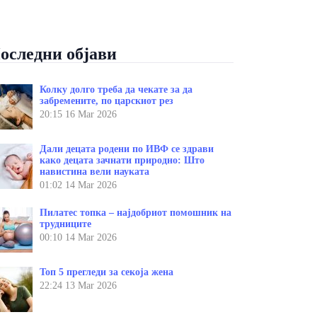
оследни објави
Колку долго треба да чекате за да
забремените, по царскиот рез
20:15
16 Mar 2026
Дали децата родени по ИВФ се здрави
како децата зачнати природно: Што
навистина вели науката
01:02
14 Mar 2026
Пилатес топка – најдобриот помошник на
трудниците
00:10
14 Mar 2026
Топ 5 прегледи за секоја жена
22:24
13 Mar 2026