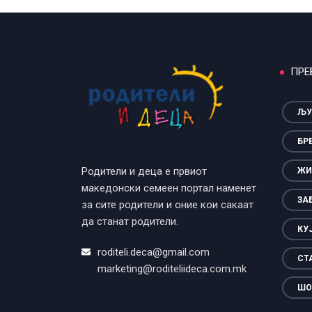
ПРЕ
ЉУ
БР
Родители и деца е првиот
ЖИ
македонски семеен портал наменет
ЗА
за сите родители и оние кои сакаат
да станат родители.
КУ
roditeli.deca@gmail.com
СТ
marketing@roditeliideca.com.mk
ШО