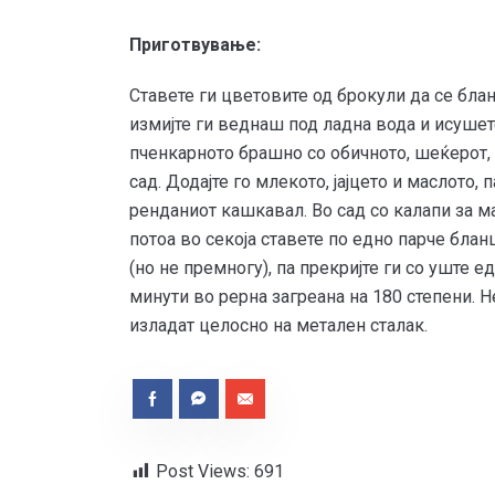
Приготвување:
Ставете ги цветовите од брокули да се бла
измијте ги веднаш под ладна вода и исушете
пченкарното брашно со обичното, шеќерот, 
сад. Додајте го млекото, јајцето и маслото, 
ренданиот кашкавал. Во сад со калапи за м
потоа во секоја ставете по едно парче бла
(но не премногу), па прекријте ги со уште е
минути во рерна загреана на 180 степени. Н
изладат целосно на метален сталак.
Post Views:
691