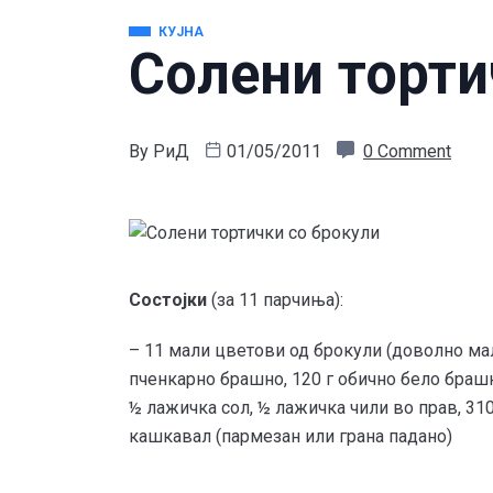
КУЈНА
Солени торти
By
РиД
01/05/2011
0 Comment
Состојки
(за 11 парчиња):
– 11 мали цветови од брокули (доволно мал
пченкарно брашно, 120 г обично бело браш
½ лажичка сол, ½ лажичка чили во прав, 310 
кашкавал (пармезан или грана падано)