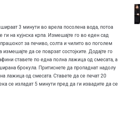
ншираат 3 минути во врела посолена вода, потоа
 ги на кујнска крпа. Измешајте го во еден сад
прашокот за печиво, солта и чилито во поголем
па измешајте да се поврзат состојките. Додајте го
афини ставете по една полна лажица од смесата, а
нширана брокула. Притиснете да пропаднат надолу
дна лажица од смесата. Ставете да се печат 20
ека се изладат 5 минути пред да ги извадите да се