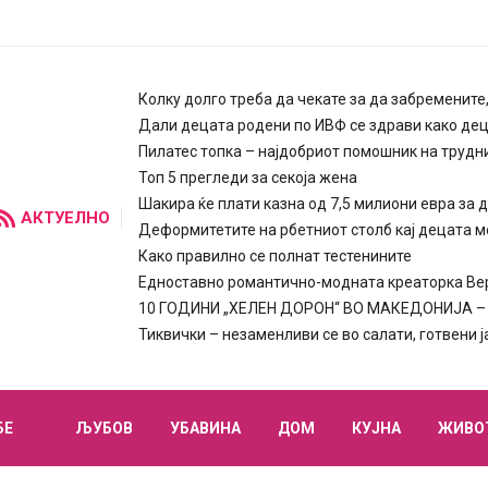
Колку долго треба да чекате за да забремените
Дали децата родени по ИВФ се здрави како де
Пилатес топка – најдобриот помошник на трудн
Топ 5 прегледи за секоја жена
Шакира ќе плати казна од 7,5 милиони евра за 
АКТУЕЛНО
Деформитетите на рбетниот столб кај децата м
Како правилно се полнат тестенините
Едноставно романтично-модната креаторка Вера
10 ГОДИНИ „ХЕЛЕН ДОРОН“ ВО МАКЕДОНИЈА – п
Тиквички – незаменливи се во салати, готвени 
БЕ
ЉУБОВ
УБАВИНА
ДОМ
КУЈНА
ЖИВО