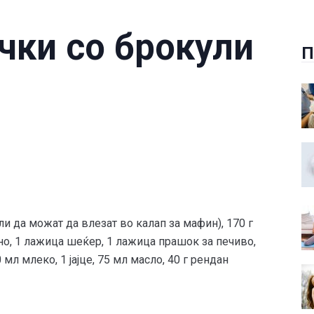
чки со брокули
П
и да можат да влезат во калап за мафин), 170 г
но, 1 лажица шеќер, 1 лажица прашок за печиво,
мл млеко, 1 јајце, 75 мл масло, 40 г рендан