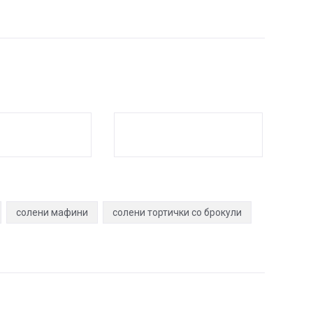
солени мафини
солени тортички со брокули