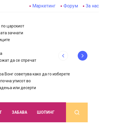
Маркетинг
Форум
За нас
, по царскиот
цата зачнати
иците
да
ожат да се спречат
 Вонг советува како да го изберете
очна уписот во
јадења или десерти
Т
ЗАБАВА
ШОПИНГ