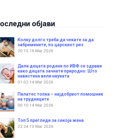
оследни објави
Колку долго треба да чекате за да
забремените, по царскиот рез
20:15
16 Mar 2026
Дали децата родени по ИВФ се здрави
како децата зачнати природно: Што
навистина вели науката
01:02
14 Mar 2026
Пилатес топка – најдобриот помошник
на трудниците
00:10
14 Mar 2026
Топ 5 прегледи за секоја жена
22:24
13 Mar 2026