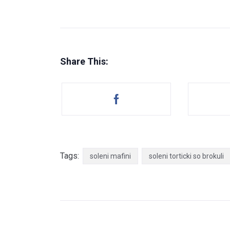
Share This:
Tags:
soleni mafini
soleni torticki so brokuli