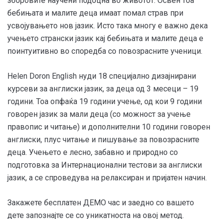
зборовите научени подоцна во животот. Освен тоа
бебињата и малите деца имаат помал страв при
усвојувањето нов јазик. Исто така многу е важно дека
учењето странски јазик кај бебињата и малите деца е
поинтуитивно во споредба со повозрасните ученици.
Helen Doron English нуди 18 специјално дизајнирани
курсеви за англиски јазик, за деца од 3 месеци – 19
години. Тоа опфаќа 19 години учење, од кои 9 години
говорен јазик за мали деца (со можност за учење
правопис и читање) и дополнителни 10 години говорен
англиски, плус читање и пишување за повозрасните
деца. Учењето е лесно, забавно и природно со
подготовка за Интернационални тестови за англиски
јазик, а се спроведува на релаксиран и пријатен начин.
Закажете бесплатен ДЕМО час и заедно со вашето
дете запознајте се со уникатноста на овој метод.