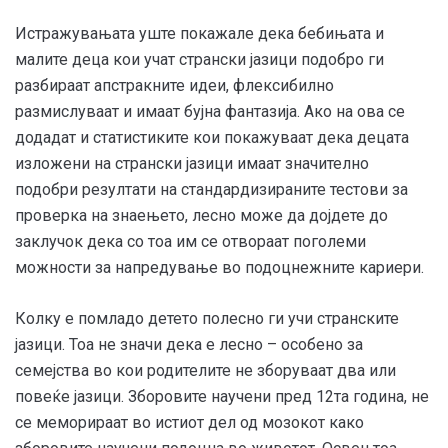
Истражувањата уште покажале дека бебињата и
малите деца кои учат странски јазици подобро ги
разбираат апстракните идеи, флексибилно
размислуваат и имаат бујна фантазија. Ако на ова се
додадат и статистиките кои покажуваат дека децата
изложени на странски јазици имаат значително
подобри резултати на стандардизираните тестови за
проверка на знаењето, лесно може да дојдете до
заклучок дека со тоа им се отвораат поголеми
можности за напредување во подоцнежните кариери.
Колку е помладо детето полесно ги учи странските
јазици. Тоа не значи дека е лесно – особено за
семејства во кои родителите не зборуваат два или
повеќе јазици. Зборовите научени пред 12та година, не
се меморираат во истиот дел од мозокот како