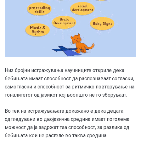
Низ бројни истражувања научниците откриле дека
бебињата имаат способност да распознаваат согласки,
самогласки и способност за ритмичко повторување на
тоналитетот од јазикот кој воопшто не го зборуваат.
Во тек на истражувањата докажано е дека децата
одгледувани во двојазична средина имаат поголема
можност да ја задржат таа способност, за разлика од
бебињата кои не растеле во таква средина.