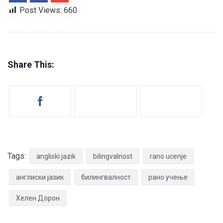
Post Views:
660
Share This:
Tags:
angliski jazik
bilingvalnost
rano ucenje
англиски јазик
билингвалност
рано учење
Хелен Дорон