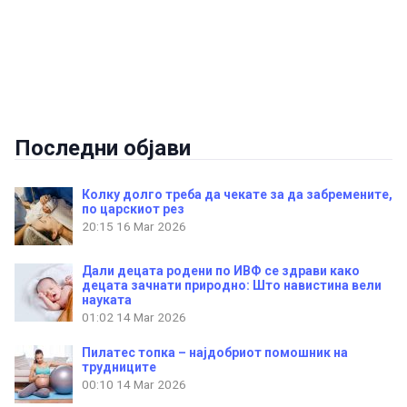
Последни објави
Колку долго треба да чекате за да забремените,
по царскиот рез
20:15
16 Mar 2026
Дали децата родени по ИВФ се здрави како
децата зачнати природно: Што навистина вели
науката
01:02
14 Mar 2026
Пилатес топка – најдобриот помошник на
трудниците
00:10
14 Mar 2026