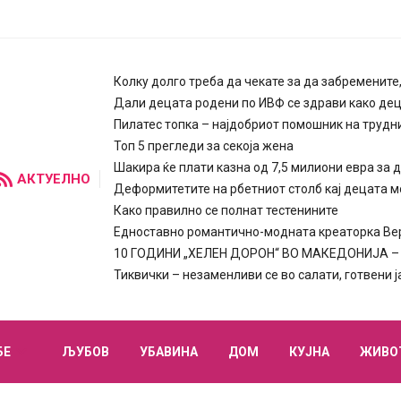
Колку долго треба да чекате за да забремените
Дали децата родени по ИВФ се здрави како де
Пилатес топка – најдобриот помошник на трудн
Топ 5 прегледи за секоја жена
Шакира ќе плати казна од 7,5 милиони евра за 
АКТУЕЛНО
Деформитетите на рбетниот столб кај децата м
Како правилно се полнат тестенините
Едноставно романтично-модната креаторка Вера
10 ГОДИНИ „ХЕЛЕН ДОРОН“ ВО МАКЕДОНИЈА – п
Тиквички – незаменливи се во салати, готвени 
БЕ
ЉУБОВ
УБАВИНА
ДОМ
КУЈНА
ЖИВО