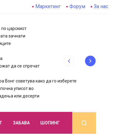
Маркетинг
Форум
За нас
, по царскиот
цата зачнати
иците
да
ожат да се спречат
 Вонг советува како да го изберете
очна уписот во
јадења или десерти
Т
ЗАБАВА
ШОПИНГ