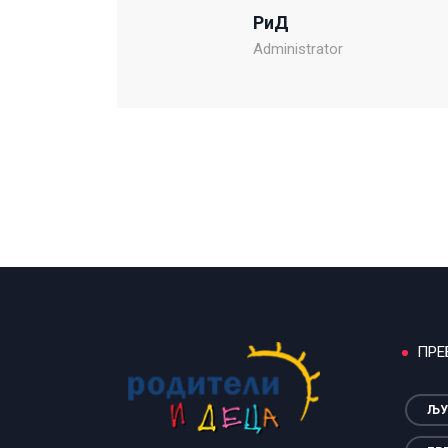
РиД
Administrator
ПРЕ
ЉУ