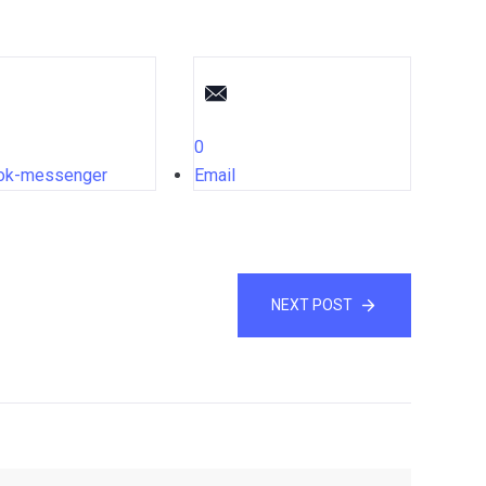
0
ok-messenger
Email
NEXT POST