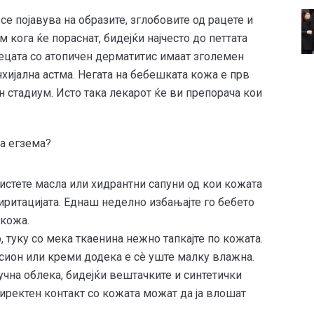
се појавува на образите, зглобовите од рацете и
м кога ќе пораснат, бидејќи најчесто до петтата
ецата со атопичен дерматитис имаат зголемен
нхијална астма. Негата на бебешката кожа е прв
н стадиум. Исто така лекарот ќе ви препорача кои
ма егзема?
ристете масла или хидрантни сапуни од кои кожата
 иритацијата. Еднаш неделно избањајте го бебето
 кожа.
, туку со мека ткаенина нежно тапкајте по кожата.
осион или креми додека е сѐ уште малку влажна.
учна облека, бидејќи вештачките и синтетички
директен контакт со кожата можат да ја влошат