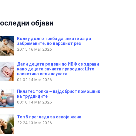
оследни објави
Колку долго треба да чекате за да
забремените, по царскиот рез
20:15
16 Mar 2026
Дали децата родени по ИВФ се здрави
како децата зачнати природно: Што
навистина вели науката
01:02
14 Mar 2026
Пилатес топка – најдобриот помошник
на трудниците
00:10
14 Mar 2026
Топ 5 прегледи за секоја жена
22:24
13 Mar 2026