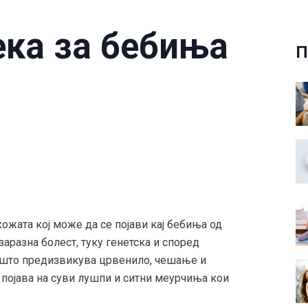
ека за бебиња
П
ожата кој може да се појави кај бебиња од
зарaзна болест, туку генетска и според
 што предизвикува црвенило, чешање и
 појава на суви лушпи и ситни меурчиња кои