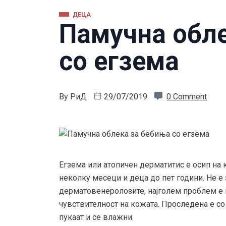
ДЕЦА
Памучна обл
со егзема
By
РиД
29/07/2019
0 Comment
Егземa или атопичен дерматитис е осип на к
неколку месеци и деца до пет години. Не е 
дерматовенеролозите, најголем проблем е
чувствителност на кожата. Проследена е со
пукаат и се влажни.