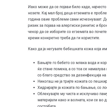
Иако може да се појави било каде, најчесто 
нозете. Кај мал број деца егземата е пробле
година овие проблеми сами исчезнуваат. Д
ризик за појава на алергиски ринитис и бро
чекор да се изборите со егземата во почете
креми конкретно треба да ги користите.
Како да ја негувате бебешката кожа која и
Бањајте го бебето со млака вода и ко
ќе стане помека, а со тоа се намалува
со благо средство за дезинфекција на
Никогаш не ја тријте кожата со пешкир
Хидрирајте ја кожата по бањање, со л
Облекувајте му чиста и исклучиво пам
материјали како и волната, кои се во 
состојбата.