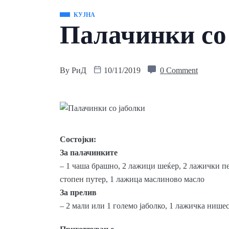
КУЈНА
Палачинки со
By
РиД
10/11/2019
0 Comment
Состојки:
За палачинките
– 1 чаша брашно, 2 лажици шеќер, 2 лажички пец
стопен путер, 1 лажица маслиново масло
За прелив
– 2 мали или 1 големо јаболко, 1 лажичка нишес