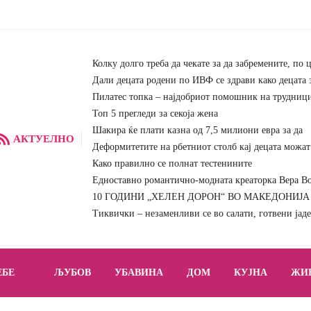
Колку долго треба да чекате за да забремените, по 
Дали децата родени по ИВФ се здрави како децата 
Пилатес топка – најдобриот помошник на трудниц
Топ 5 прегледи за секоја жена
Шакира ќе плати казна од 7,5 милиони евра за да
АКТУЕЛНО
Деформитетите на рбетниот столб кај децата можат 
Како правилно се полнат тестенините
Едноставно романтично-модната креаторка Вера Вон
10 ГОДИНИ „ХЕЛЕН ДОРОН“ ВО МАКЕДОНИЈА – 
Тиквички – незаменливи се во салати, готвени јад
ЕБЕ
ЉУБОВ
УБАВИНА
ДОМ
КУЈНА
ЖИ