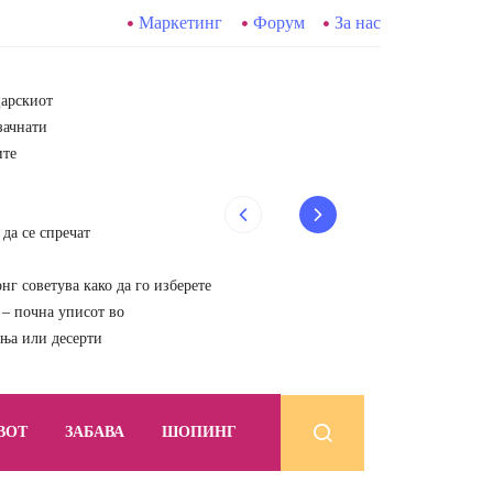
Маркетинг
Форум
За нас
царскиот
зачнати
ите
да се спречат
г советува како да го изберете
почна уписот во
ења или десерти
ВОТ
ЗАБАВА
ШОПИНГ