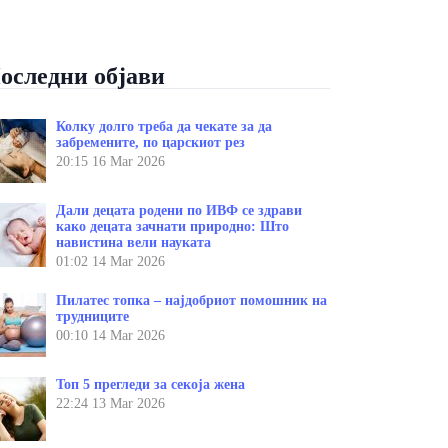
оследни објави
Колку долго треба да чекате за да
забремените, по царскиот рез
20:15
16 Mar 2026
Дали децата родени по ИВФ се здрави
како децата зачнати природно: Што
навистина вели науката
01:02
14 Mar 2026
Пилатес топка – најдобриот помошник на
трудниците
00:10
14 Mar 2026
Топ 5 прегледи за секоја жена
22:24
13 Mar 2026