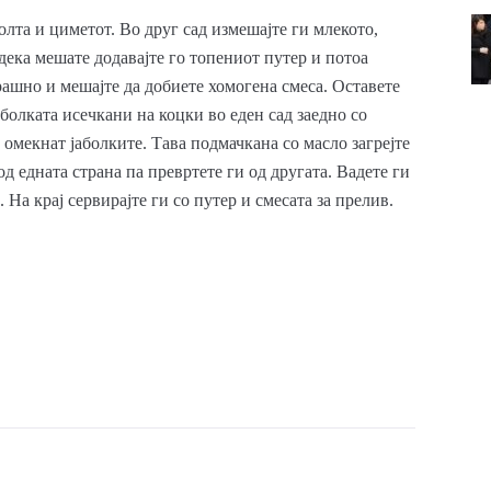
лта и циметот. Во друг сад измешајте ги млекото,
одека мешате додавајте го топениот путер и потоа
брашно и мешајте да добиете хомогена смеса. Оставете
јаболката исечкани на коцки во еден сад заедно со
а омекнат јаболките. Тава подмачкана со масло загрејте
 од едната страна па превртете ги од другата. Вадете ги
 На крај сервирајте ги со путер и смесата за прелив.