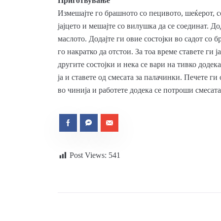
Приготвување
Измешајте го брашното со пецивото, шеќерот, со
јајцето и мешајте со вилушка да се соединат. Д
маслото. Додајте ги овие состојки во садот со 
го накратко да отстои. За тоа време ставете ги 
другите состојки и нека се вари на тивко додек
ја и ставете од смесата за палачинки. Печете ги
во чинија и работете додека се потроши смесата.
Post Views:
541