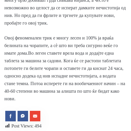
многу брзо добиваат грда сивкава нијанса, а често е
невозможно во целост да се исперат дамките нечистотија од
нив. Но пред да ги фрлите и тргнете да купувате нови,
пробајте го овој трик.
Овој феноменален трик е многу лесен и 100% ја враќа
белината на чорапите, а сè што ви треба сигурно веќе го
имате дома.Во леген ставете врела вода и додајте една
таблета за машина за садови. Кога ќе се растопи таблетата
потопете ги белите чорапи и оставете ги да киснат 24 часа,
односно додека од нив испадне нечистотијата, а водата
стане темна. Потоа исперете ги на вообичаениот начин – на
40-60 степени во машина за алишта по што ќе бидат како
нови.
Post Views:
494