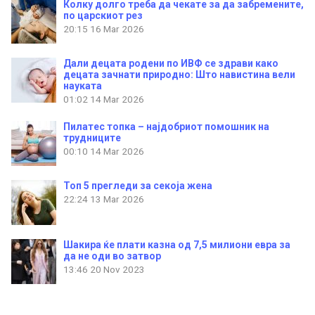
Колку долго треба да чекате за да забремените,
по царскиот рез
20:15
16 Mar 2026
Дали децата родени по ИВФ се здрави како
децата зачнати природно: Што навистина вели
науката
01:02
14 Mar 2026
Пилатес топка – најдобриот помошник на
трудниците
00:10
14 Mar 2026
Топ 5 прегледи за секоја жена
22:24
13 Mar 2026
Шакира ќе плати казна од 7,5 милиони евра за
да не оди во затвор
13:46
20 Nov 2023