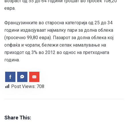
возраст од 55 до 64 години трошат во просек 108,20
евра.
Французинките во старосна категорија од 25 до 34
години издвојуваат најмалку пари за долна облека
(просечно 99,80 евра). Пазарот за долна облека кој
опфаќа и чорапи, бележи сепак намалување на
приходот од 3% во 2012 во однос на претходната
година.
Post Views:
708
Share This: