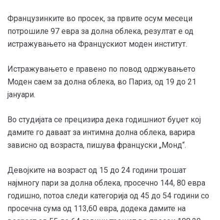
Французинките во просек, за првите осум месеци
потрошиле 97 евра за долна облека, резултат е од
истражувањето на Францускиот моден институт.
Истражувањето е правено по повод одржувањето
Моден саем за долна облека, во Париз, од 19 до 21
јануари.
Во студијата се прецизира дека годишниот буџет кој
дамите го даваат за интимна долна облека, варира
зависно од возраста, пишува француски „Монд“.
Девојките на возраст од 15 до 24 години трошат
најмногу пари за долна облека, просечно 144, 80 евра
годишно, потоа следи категорија од 45 до 54 години со
просечна сума од 113,60 евра, додека дамите на