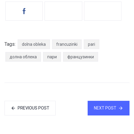
Tags:
dolna obleka
francuzinki
pari
долна облека
пари
французинки
PREVIOUS POST
NEXT POST