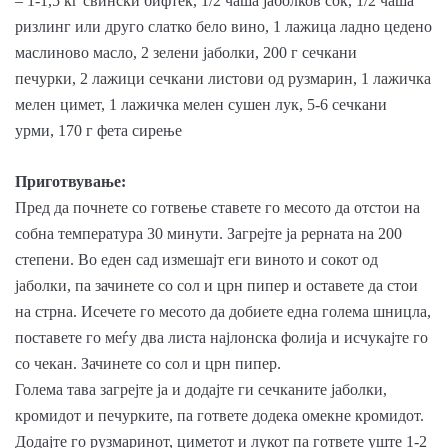
– 1-1,5 кг свински бифтек, 1/2 чаша јаболков сок, 1/2 чаша
ризлинг или друго слатко бело вино, 1 лажица ладно цедено
маслиново масло, 2 зелени јаболки, 200 г сечкани
печурки, 2 лажици сечкани листови од рузмарин, 1 лажичка
мелен цимет, 1 лажичка мелен сушен лук, 5-6 сечкани
урми, 170 г фета сирење
Приготвување:
Пред да почнете со готвење ставете го месото да отстои на
собна температура 30 минути. Загрејте ја рерната на 200
степени. Во еден сад измешајт еги виното и сокот од
јаболки, па зачинете со сол и црн пипер и оставете да стои
на стрна. Исечете го месото да добиете една голема шницла,
поставете го меѓу два листа најлонска фолија и исчукајте го
со чекан. Зачинете со сол и црн пипер.
Голема тава загрејте ја и додајте ги сечканите јаболки,
кромидот и печурките, па гответе додека омекне кромидот.
Додајте го рузмаринот, циметот и лукот па гответе уште 1-2