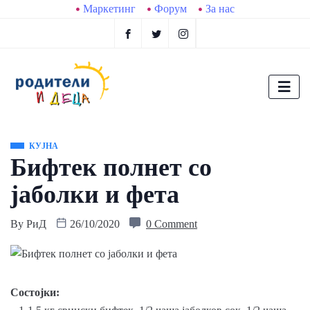
Маркетинг
Форум
За нас
КУЈНА
Бифтек полнет со
јаболки и фета
By
РиД
26/10/2020
0 Comment
Сoстојки: