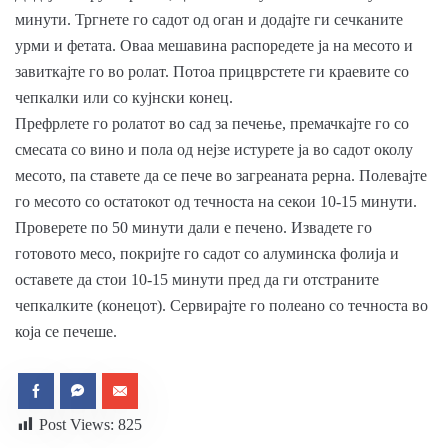
минути. Тргнете го садот од оган и додајте ги сечканите
урми и фетата. Оваа мешавина распоредете ја на месото и
завиткајте го во ролат. Потоа прицврстете ги краевите со
чепкалки или со кујнски конец.
Префрлете го ролатот во сад за печење, премачкајте го со
смесата со вино и пола од нејзе истурете ја во садот околу
месото, па ставете да се пече во загреаната рерна. Полевајте
го месото со остатокот од течноста на секои 10-15 минути.
Проверете по 50 минути дали е печено. Извадете го
готовото месо, покријте го садот со алуминска фолија и
оставете да стои 10-15 минути пред да ги отстраните
чепкалките (конецот). Сервирајте го полеано со течноста во
која се печеше.
Post Views:
825