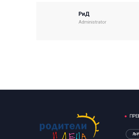
РиД
Administrator
ПРЕ
ЉУ