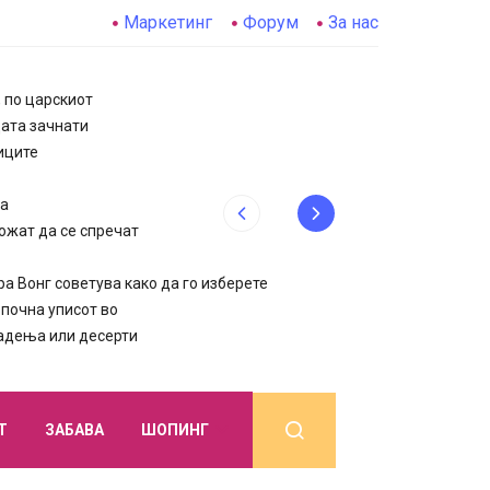
Маркетинг
Форум
За нас
, по царскиот
цата зачнати
иците
да
ожат да се спречат
 Вонг советува како да го изберете
очна уписот во
јадења или десерти
Т
ЗАБАВА
ШОПИНГ