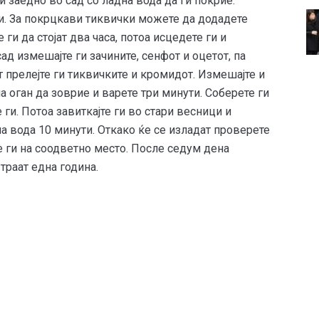
ги заедно во сад со ладна вода да ги покрие.
опи. За покрцкави тиквички можете да додадете
 ги да стојат два часа, потоа исцедете ги и
ад измешајте ги зачините, сенфот и оцетот, па
ст прелејте ги тиквичките и кромидот. Измешајте и
на оган да зоврие и варете три минути. Соберете ги
ги. Потоа завиткајте ги во стари весници и
ла вода 10 минути. Откако ќе се изладат проверете
е ги на соодветно место. После седум дена
траат една година.