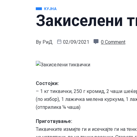
КУЈНА
Закиселени т
By
РиД
02/09/2021
0 Comment
Состојки:
– 1 кг тиквички, 250 г кромид, 2 чаши шеќе
(по избор), 1 лажичка меленa куркума, 1 ла
(oтприлика ¼ чаша)
Приготвување:
Тиквичките измијте ги и исечкајте ги на тен