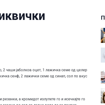
иквички
П
р, 2 чаши јаболков оцет, 1 лажичка семе од целер
жичка сенф, 2 лажички семе од синап, сол по вкус
ки резанки, а кромидот излупете го и исечкајте го