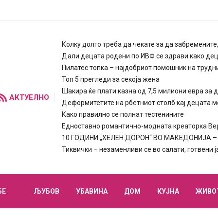
Колку долго треба да чекате за да забремените
Дали децата родени по ИВФ се здрави како де
Пилатес топка – најдобриот помошник на трудн
Топ 5 прегледи за секоја жена
Шакира ќе плати казна од 7,5 милиони евра за 
АКТУЕЛНО
Деформитетите на рбетниот столб кај децата м
Како правилно се полнат тестенините
Едноставно романтично-модната креаторка Вера
10 ГОДИНИ „ХЕЛЕН ДОРОН“ ВО МАКЕДОНИЈА – п
Тиквички – незаменливи се во салати, готвени 
БЕ
ЉУБОВ
УБАВИНА
ДОМ
КУЈНА
ЖИВО