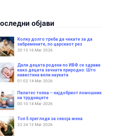
оследни објави
Колку долго треба да чекате за да
забремените, по царскиот рез
20:15
16 Mar 2026
Дали децата родени по ИВФ се здрави
како децата зачнати природно: Што
навистина вели науката
01:02
14 Mar 2026
Пилатес топка – најдобриот помошник
на трудниците
00:10
14 Mar 2026
Топ 5 прегледи за секоја жена
22:24
13 Mar 2026