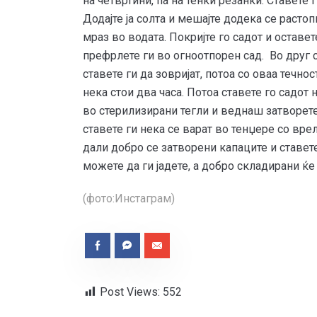
на четвртини, па на тенки резанки. Ставете 
Додајте ја солта и мешајте додека се раст
мраз во водата. Покријте го садот и оставете
префрлете ги во огноотпорен сад. Во друг с
ставете ги да зовријат, потоа со оваа течно
нека стои два часа. Потоа ставете го садот 
во стерилизирани тегли и веднаш затворете 
ставете ги нека се варат во тенџере со вре
дали добро се затворени капаците и ставет
можете да ги јадете, а добро складирани ќе 
(фото:Инстаграм)
Post Views:
552