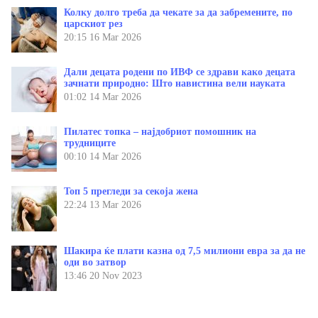
Колку долго треба да чекате за да забремените, по
царскиот рез
20:15
16 Mar 2026
Дали децата родени по ИВФ се здрави како децата
зачнати природно: Што навистина вели науката
01:02
14 Mar 2026
Пилатес топка – најдобриот помошник на
трудниците
00:10
14 Mar 2026
Топ 5 прегледи за секоја жена
22:24
13 Mar 2026
Шакира ќе плати казна од 7,5 милиони евра за да не
оди во затвор
13:46
20 Nov 2023