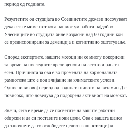
период од годината.
Резултатите од студијата во Соединетите држави посочуваат
дека сега е моментот кога нашиот ум работи најдобро.
Учесниците во студијата биле возрасни над 60 години кои
се предиспонирани за деменција и когнитивно оштетување.
Според експертите, нашите мозоци ни се многу покорисни
за време на последните врели денови на летото и раната
есен. Причината за ова е во промената на хормоналната
рамнотежа што е под влијание на климатските услови.
Односно во овој период од годината нивото на витамин Д е
повисоко, што доведува до подобрена активност на мозокот.
Значи, сега е време да се посветите на вашите работни
обврски и да си поставите нови цели. Ова е вашата шанса
да започнете да го ослободете целиот ваш потенцијал.