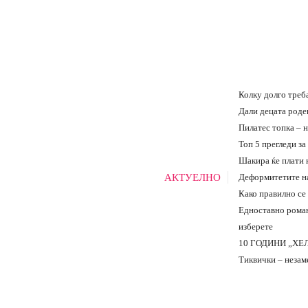
Колку долго треба
Дали децата роде
Пилатес топка – 
Топ 5 прегледи за
Шакира ќе плати к
АКТУЕЛНО
Деформитетите на
Како правилно се
Едноставно роман
изберете
10 ГОДИНИ „ХЕЛ
Тиквички – незаме