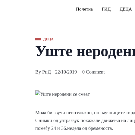
Почетна
РИД
ДЕЦА
ДЕЦА
Уште неродени
By
РиД
22/10/2019
0 Comment
Можеби звучи невозможно, но научниците тврдат
Снимки од ултразвук покажале движења на лице
помеѓу 24 и 36.недела од бременоста.