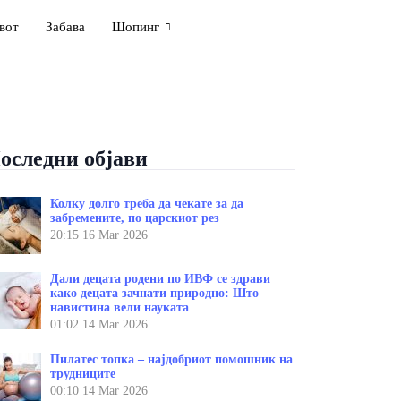
вот
Забава
Шопинг
оследни објави
Колку долго треба да чекате за да
забремените, по царскиот рез
20:15
16 Mar 2026
Дали децата родени по ИВФ се здрави
како децата зачнати природно: Што
навистина вели науката
01:02
14 Mar 2026
Пилатес топка – најдобриот помошник на
трудниците
00:10
14 Mar 2026