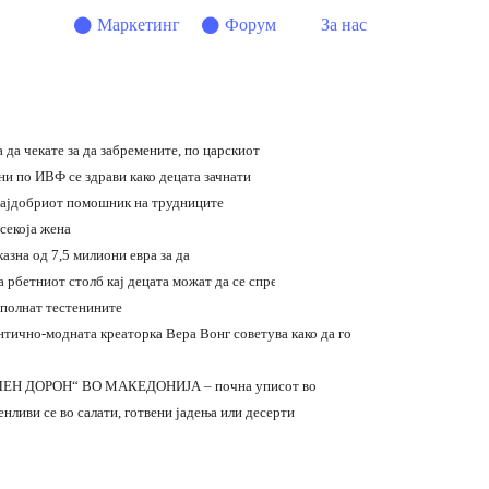
Маркетинг
Форум
За нас
 да чекате за да забремените, по царскиот
ни по ИВФ се здрави како децата зачнати
најдобриот помошник на трудниците
 секоја жена
азна од 7,5 милиони евра за да
 рбетниот столб кај децата можат да се спречат
 полнат тестенините
тично-модната креаторка Вера Вонг советува како да го
ЕН ДОРОН“ ВО МАКЕДОНИЈА – почна уписот во
нливи се во салати, готвени јадења или десерти