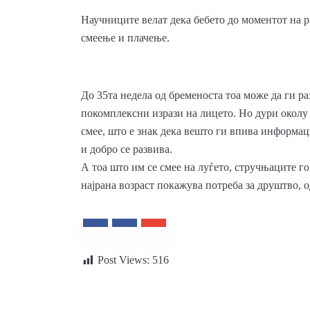
Научниците велат дека бебето до моментот на р
смеење и плачење.
До 35та недела од бременоста тоа може да ги ра
покомплексни изрази на лицето. Но дури околу 
смее, што е знак дека вешто ги впива информаци
и добро се развива.
А тоа што им се смее на луѓето, стручњаците го
најрана возраст покажува потреба за друштво, о
Post Views:
516