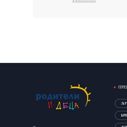
Administrator
ПРЕ
ЉУ
БР