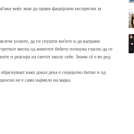
аѓање веќе знае да прави фацијални експресии за
звлече усните, да ги спушти веѓите и да направи
третиот месец од животот бебето почнува гласно да се
ите и реагира на светот околу себе. Значи сè е во ред
 објаснуваат како доказ дека е социјално битие и од
дносно не е само најмило на мајка.