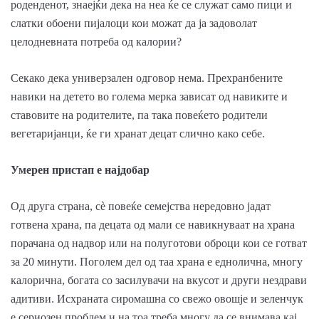
роденденот, знаејќи дека на неа ќе се служат само пици и
слатки обоени пијалоци кои можат да ја задоволат
целодневната потреба од калории?
Секако дека универзален одговор нема. Прехранбените
навики на детето во голема мерка зависат од навиките и
ставовите на родителите, па така повеќето родители
вегетаријанци, ќе ги хранат децат слично како себе.
Умерен пристап е најдобар
Од друга страна, сè повеќе семејства нередовно јадат
готвена храна, па децата од мали се навикнуваат на храна
порачана од надвор или на полуготови оброци кои се готват
за 20 минути. Поголем дел од таа храна е еднолична, многу
калорична, богата со засилувачи на вкусот и други нездрави
адитиви. Исхраната сиромашна со свежо овошје и зеленчук
е сериозен проблем и на тоа треба многу да се внимава кај