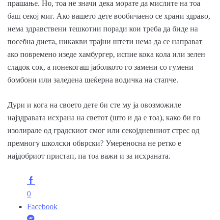
прашање. Но, тоа не значи дека морате да мислите на тоа
баш секој миг. Ако вашето дете вообичаено се храни здраво,
нема здравствени тешкотии поради кои треба да биде на
посебна диета, никакви трајни штети нема да се направат
ако повремено изеде хамбургер, испие кока кола или зелен
сладок сок, а понекогаш јаболкото го замени со гумени
бомбони или заледена шеќерна водичка на стапче.
Дури и кога на своето дете би сте му ја овозможиле
најздравата исхрана на светот (што и да е тоа), како би го
изолирале од градскиот смог или секојдневниот стрес од
премногу школски обврски? Умереносна не ретко е
најдобриот пристап, па тоа важи и за исхраната.
0
Facebook