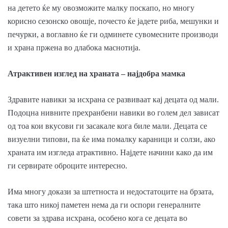
на детето ќе му овозможите малку поскапо, но многу
корисно сезонско овошје, почесто ќе јадете риба, мешунки и
печурки, а воглавно ќе ги одминете сувомесните производи
и храна пржена во длабока маснотија.
Атрактивен изглед на храната – најдобра мамка
Здравите навики за исхрана се развиваат кај децата од мали.
Подоцна нивните прехранбени навики во голем дел зависат
од тоа кои вкусови ги засакале кога биле мали. Децата се
визуелни типови, па ќе има помалку караници и солзи, ако
храната им изгледа атрактивно. Најдете начини како да им
ги сервирате оброците интересно.
Има многу докази за штетноста и недостатоците на брзата,
така што никој паметен нема да ги оспори генералните
совети за здрава исхрана, особено кога се децата во