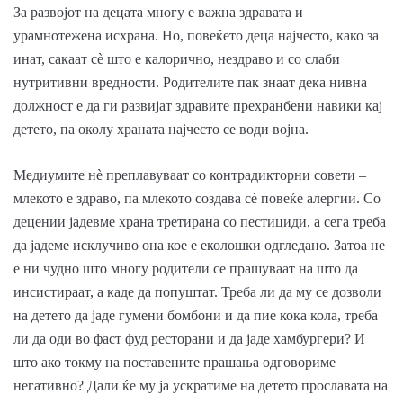
За развојот на децата многу е важна здравата и
урамнотежена исхрана. Но, повеќето деца најчесто, како за
инат, сакаат сè што е калорично, нездраво и со слаби
нутритивни вредности. Родителите пак знаат дека нивна
должност е да ги развијат здравите прехранбени навики кај
детето, па околу храната најчесто се води војна.
Медиумите нè преплавуваат со контрадикторни совети –
млекото е здраво, па млекото создава сè повеќе алергии. Со
децении јадевме храна третирана со пестициди, а сега треба
да јадеме исклучиво она кое е еколошки одгледано. Затоа не
е ни чудно што многу родители се прашуваат на што да
инсистираат, а каде да попуштат. Треба ли да му се дозволи
на детето да јаде гумени бомбони и да пие кока кола, треба
ли да оди во фаст фуд ресторани и да јаде хамбургери? И
што ако токму на поставените прашања одговориме
негативно? Дали ќе му ја ускратиме на детето прославата на