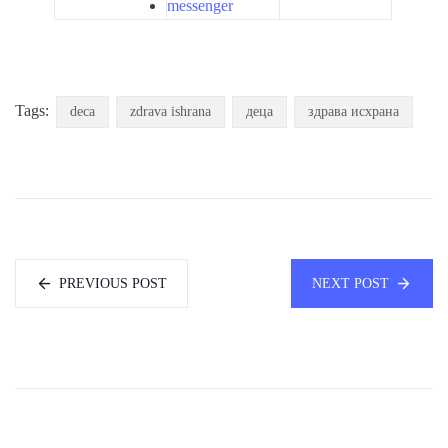
messenger
Tags:
deca
zdrava ishrana
деца
здрава исхрана
PREVIOUS POST
NEXT POST