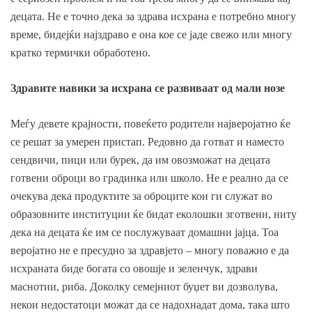
децата. Не е точно дека за здрава исхрана е потребно многу
време, бидејќи најздраво е она кое се јаде свежо или многу
кратко термички обработено.
Здравите навики за исхрана се развиваат од мали нозе
Меѓу девете крајности, повеќето родители најверојатно ќе
се решат за умерен пристап. Редовно да готват и наместо
сендвичи, пици или бурек, да им овозможат на децата
готвени оброци во градинка или школо. Не е реално да се
очекува дека продуктите за оброците кои ги служат во
образовните институции ќе бидат еколошки зготвени, ниту
дека на децата ќе им се послужуваат домашни јајца. Тоа
веројатно не е пресудно за здравјето – многу поважно е да
исхраната биде богата со овошје и зеленчук, здрави
маснотии, риба. Доколку семејниот буџет ви дозволува,
некои недостатоци можат да се надохнадат дома, така што