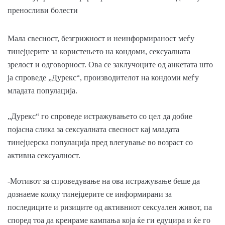
Мала свесност, безгрижност и неинформираност меѓу
тинејџерите за користењето на кондоми, сексуалната
зрелост и одговорност. Ова се заклучоците од анкетата што
ја спроведе „Дурекс“, производителот на кондоми меѓу
младата популација.
„Дурекс“ го спроведе истражувањето со цел да добие
појасна слика за сексуалната свесност кај младата
тинејџерска популација пред влегување во возраст со
активна сексуалност.
-Мотивот за спроведување на ова истражување беше да
дознаеме колку тинејџерите се информирани за
последиците и ризиците од активниот сексуален живот, па
според тоа да креираме кампања која ќе ги едуцира и ќе го