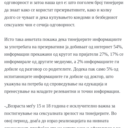
одговорност и затоа наша цел е: што поголем број тинејџери
да знаат како се користат презервативите, како и колку
долго се чуваат и дека купувањето кондоми и безбедниот
сексуален чин е сечија одговорност.
Исто така анкетата покажа дека тинејџерите информациите
за употребата на презервативи ја добиваат од интернет 54%,
информации прекажани од кругот на пријатели 27%, 17% се
информирале од другите медиуми, а 2% информациите ги
добиле од разговор со родителите. Додека пак само 5% од
испитаниците информациите ги добиле од доктор, што
укажува на потреба од спроведување на едукација и
пренесување на младите релевантни и точни информации.
-„Возраста меѓу 15 и 18 година е исклучително важна за
постигнување на сексуалната зрелост на тинејџерите. Во
овој период, доаѓа до израз реализацијата на нивната