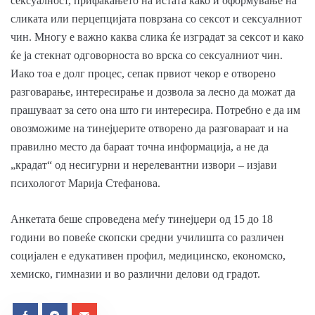
сексуалност, прифаќањето на истата како и оформување на
сликата или перцепцијата поврзана со сексот и сексуалниот
чин. Многу е важно каква слика ќе изградат за сексот и како
ќе ја стекнат одговорноста во врска со сексуалниот чин.
Иако тоа е долг процес, сепак првиот чекор е отворено
разговарање, интересирање и дозвола за лесно да можат да
прашуваат за сето она што ги интересира. Потребно е да им
овозможиме на тинејџерите отворено да разговараат и на
правилно место да бараат точна информација, а не да
„крадат“ од несигурни и нерелевантни извори – изјави
психологот Марија Стефанова.
Анкетата беше спроведена меѓу тинејџери од 15 до 18
години во повеќе скопски средни училишта со различен
сoцијален е едукативен профил, медицинско, економско,
хемиско, гимназии и во различни делови од градот.