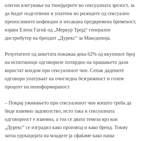
олесни влегување на тинејџерите во сексуалната зрелост, за
да бидат подготвени и упатени во ризиците од сексуално
преносливите инфекции и несакана предвремена бременост,
изјави Елена Гагиќ од „Меркур Трејд“ генерален
дистрибутер на брендот „Дурекс“ за Македонија.
Резултатите од анкетата покажаа дека 62% од вкупниот број
на испитаници одговориле потврдно на прашањето дали
користат кондом при сексуалниот чин. Сепак дадените
одговори упатуваат на очигледна безгрижност и голем
процент на неинформираност.
– Покрај уживањето при сексуалниот чин коешто треба да
биде взаемно задоволство, исто така и сексуалната
одговорност е взаемна, а тоа се двата темелa врз кои
„Дурекс“ се изградил како производ и како бренд. Токму
затоа едукацијата на младите ја сфаќаме како наша