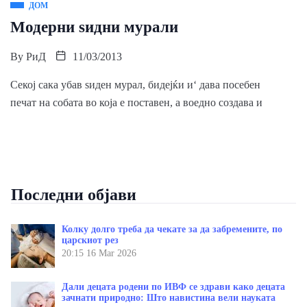
ДОМ
Модерни ѕидни мурали
By
РиД
11/03/2013
Секој сака убав ѕиден мурал, бидејќи и‘ дава посебен
печат на собата во која е поставен, а воедно создава и
Последни објави
Колку долго треба да чекате за да забремените, по
царскиот рез
20:15
16 Mar 2026
Дали децата родени по ИВФ се здрави како децата
зачнати природно: Што навистина вели науката