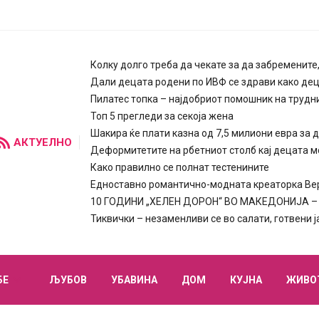
Колку долго треба да чекате за да забремените
Дали децата родени по ИВФ се здрави како де
Пилатес топка – најдобриот помошник на трудн
Топ 5 прегледи за секоја жена
Шакира ќе плати казна од 7,5 милиони евра за 
АКТУЕЛНО
Деформитетите на рбетниот столб кај децата м
Како правилно се полнат тестенините
Едноставно романтично-модната креаторка Вера
10 ГОДИНИ „ХЕЛЕН ДОРОН“ ВО МАКЕДОНИЈА – п
Тиквички – незаменливи се во салати, готвени 
БЕ
ЉУБОВ
УБАВИНА
ДОМ
КУЈНА
ЖИВО