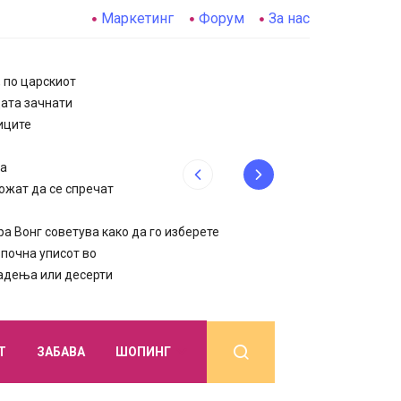
Маркетинг
Форум
За нас
, по царскиот
цата зачнати
иците
да
ожат да се спречат
 Вонг советува како да го изберете
очна уписот во
јадења или десерти
Т
ЗАБАВА
ШОПИНГ