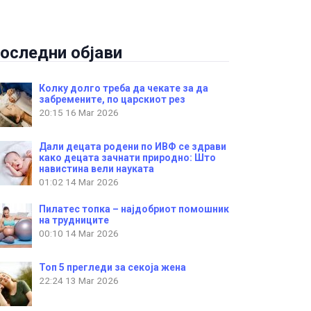
оследни објави
Колку долго треба да чекате за да
забремените, по царскиот рез
20:15
16 Mar 2026
Дали децата родени по ИВФ се здрави
како децата зачнати природно: Што
навистина вели науката
01:02
14 Mar 2026
Пилатес топка – најдобриот помошник
на трудниците
00:10
14 Mar 2026
Топ 5 прегледи за секоја жена
22:24
13 Mar 2026