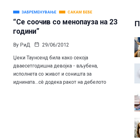
ЗАБРЕМЕНУВАЊЕ
САКАМ БЕБЕ
“Се соочив со менопауза на 23
П
години”
By
РиД
29/06/2012
Џеки Таунсенд била како секоја
дваесетгодишна девојка - вљубена,
исполнета со живот и соништа за
иднината....сè додека ракот на дебелото