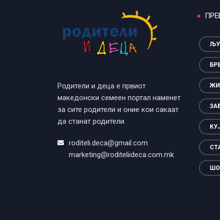
ПРЕ
ЉУ
БР
Родители и деца е првиот
ЖИ
македонски семеен портал наменет
ЗА
за сите родители и оние кои сакаат
да станат родители.
КУ
roditeli.deca@gmail.com
СТ
marketing@roditeliideca.com.mk
ШО