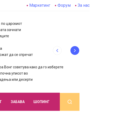
Маркетинг
Форум
За нас
, по царскиот
цата зачнати
иците
да
ожат да се спречат
 Вонг советува како да го изберете
очна уписот во
јадења или десерти
Т
ЗАБАВА
ШОПИНГ