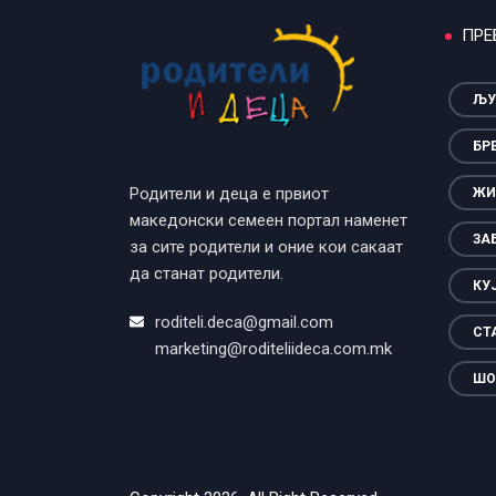
ПРЕ
ЉУ
БР
Родители и деца е првиот
ЖИ
македонски семеен портал наменет
ЗА
за сите родители и оние кои сакаат
да станат родители.
КУ
roditeli.deca@gmail.com
СТ
marketing@roditeliideca.com.mk
ШО