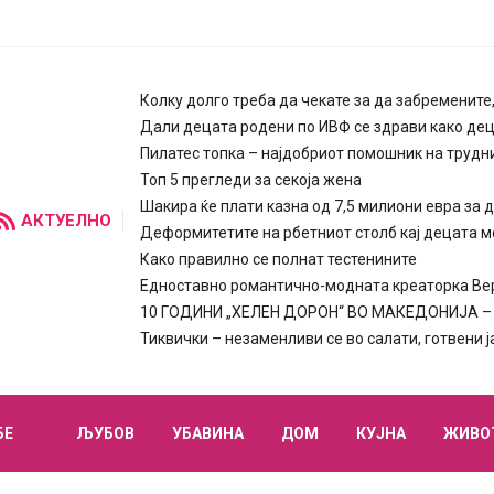
Колку долго треба да чекате за да забремените
Дали децата родени по ИВФ се здрави како де
Пилатес топка – најдобриот помошник на трудн
Топ 5 прегледи за секоја жена
Шакира ќе плати казна од 7,5 милиони евра за 
АКТУЕЛНО
Деформитетите на рбетниот столб кај децата м
Како правилно се полнат тестенините
Едноставно романтично-модната креаторка Вера
10 ГОДИНИ „ХЕЛЕН ДОРОН“ ВО МАКЕДОНИЈА – п
Тиквички – незаменливи се во салати, готвени 
БЕ
ЉУБОВ
УБАВИНА
ДОМ
КУЈНА
ЖИВО