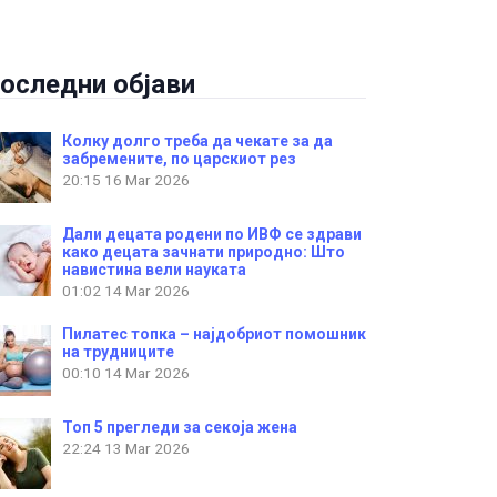
оследни објави
Колку долго треба да чекате за да
забремените, по царскиот рез
20:15
16 Mar 2026
Дали децата родени по ИВФ се здрави
како децата зачнати природно: Што
навистина вели науката
01:02
14 Mar 2026
Пилатес топка – најдобриот помошник
на трудниците
00:10
14 Mar 2026
Топ 5 прегледи за секоја жена
22:24
13 Mar 2026