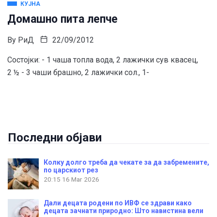
КУЈНА
Домашно пита лепче
By
РиД
22/09/2012
Состојки: - 1 чаша топла вода, 2 лажички сув квасец,
2 ½ - 3 чаши брашно, 2 лажички сол., 1-
Последни објави
Колку долго треба да чекате за да забремените,
по царскиот рез
20:15
16 Mar 2026
Дали децата родени по ИВФ се здрави како
децата зачнати природно: Што навистина вели