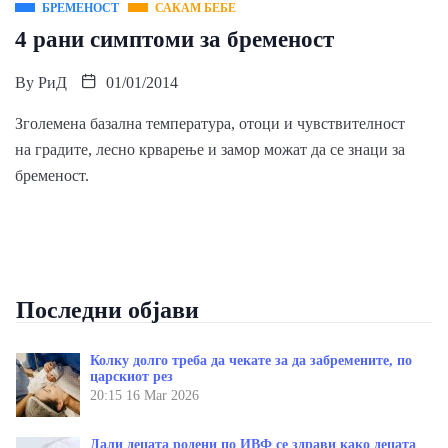
БРЕМЕНОСТ
САКАМ БЕБЕ
4 рани симптоми за бременост
By
РиД
01/01/2014
Зголемена базална температура, отоци и чувствителност
на градите, лесно крварење и замор можат да се знаци за
бременост.
Последни објави
Колку долго треба да чекате за да забремените, по
царскиот рез
20:15
16 Mar 2026
Дали децата родени по ИВФ се здрави како децата