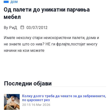
ДОМ
Од палети до уникатни парчиња
мебел
By
РиД
03/07/2012
Имате неколку стари неискористени палети, дома и
не знаете што со нив? НЕ ги фрлајте,постојат многу
начини на кои можете
Последни објави
Колку долго треба да чекате за да забремените,
по царскиот рез
20:15
16 Mar 2026