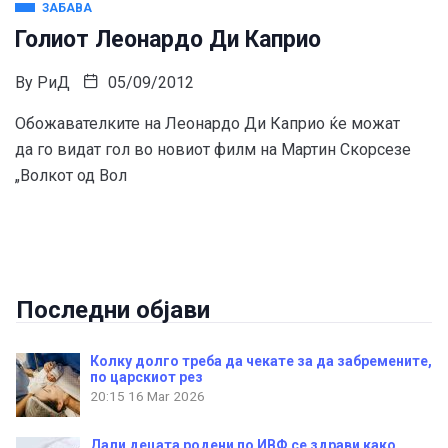
ЗАБАВА
Голиот Леонардо Ди Каприо
By
РиД
05/09/2012
Обожавателките на Леонардо Ди Каприо ќе можат
да го видат гол во новиот филм на Мартин Скорсезе
„Волкот од Вол
Последни објави
Колку долго треба да чекате за да забремените,
по царскиот рез
20:15
16 Mar 2026
Дали децата родени по ИВФ се здрави како