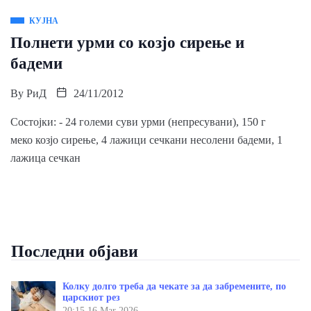
КУЈНА
Полнети урми со козјо сирење и
бадеми
By
РиД
24/11/2012
Состојки: - 24 големи суви урми (непресувани), 150 г
меко козјо сирење, 4 лажици сечкани несолени бадеми, 1
лажица сечкан
Последни објави
Колку долго треба да чекате за да забремените, по
царскиот рез
20:15
16 Mar 2026