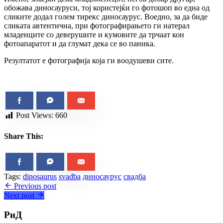
обожава диносауруси, тој користејќи го фотошоп во една од
сликите додал голем тирекс диносаурус. Воедно, за да биде
сликата автентична, при фотографирањето ги натерал
младенците со деверушите и кумовите да трчаат кон
фотоапаратот и да глумат дека се во паника.
Резултатот е фотографија која ги воодушеви сите.
Post Views:
660
Share This:
Tags:
dinosaurus
svadba
диносаурус
свадба
Previous post
Next post
РиД