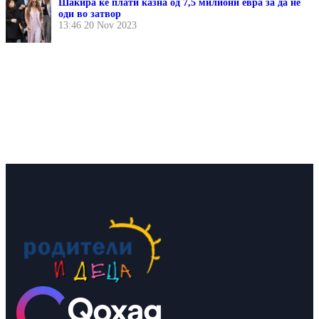
Шакира ќе плати казна од 7,5 милиони евра за да не
оди во затвор
13:46
20 Nov 2023