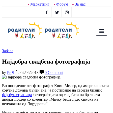
Маркетинг
Форум
За нас
Забава
Најдобра свадбена фотографија
by
РиД
02/06/2013
0 Comment
Во понеделникот фотографот Квин Милер, од американската
сојузна држава Луизијана, ја постираше на својата бизнис
фејсбук страница
фотографијата од свадбата на брачната
двојка Лоудер со коментар „Малку беше лудо синоќа на
венчавката од Лоудерови“.
Имено, знаејќи дека младоженецот, негов добар другар,