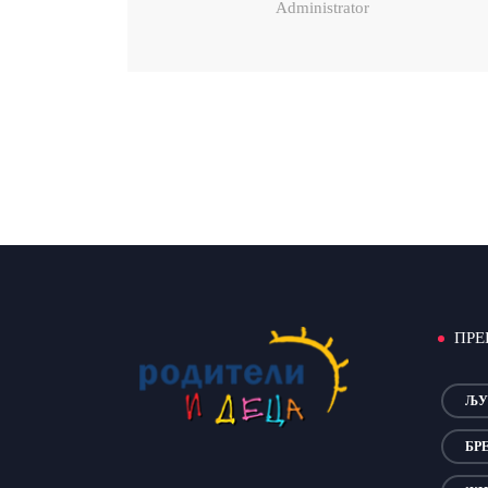
Administrator
ПРЕ
ЉУ
БР