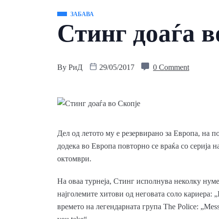
ЗАБАВА
Стинг доаѓа в
By
РиД
29/05/2017
0 Comment
Дел од летото му е резервирано за Европа, на 
додека во Европа повторно се враќа со серија н
октомври.
На оваа турнеја, Стинг исполнува неколку нуме
најголемите хитови од неговата соло кариера: „Fr
времето на легендарната група The Police: „Messag