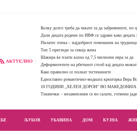
Колку долго треба да чекате за да забремените, по 
Дали децата родени по ИВФ се здрави како децата 
Пилатес топка – најдобриот помошник на трудниц
Топ 5 прегледи за секоја жена
Шакира ќе плати казна од 7,5 милиони евра за да
АКТУЕЛНО
Деформитетите на рбетниот столб кај децата можат 
Како правилно се полнат тестенините
Едноставно романтично-модната креаторка Вера Вон
10 ГОДИНИ „ХЕЛЕН ДОРОН“ ВО МАКЕДОНИЈА – 
Тиквички – незаменливи се во салати, готвени јад
ЕБЕ
ЉУБОВ
УБАВИНА
ДОМ
КУЈНА
ЖИ