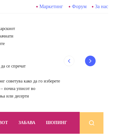
Маркетинг
Форум
За нас
царскиот
зачнати
ите
да се спречат
г советува како да го изберете
почна уписот во
ења или десерти
ВОТ
ЗАБАВА
ШОПИНГ