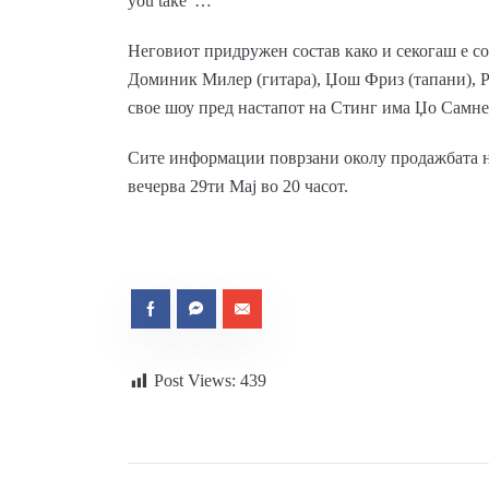
you take“…
Неговиот придружен состав како и секогаш е со
Доминик Милер (гитара), Џош Фриз (тапани), Р
свое шоу пред настапот на Стинг има Џо Самне
Сите информации поврзани околу продажбата на
вечерва 29ти Мај во 20 часот.
Post Views:
439