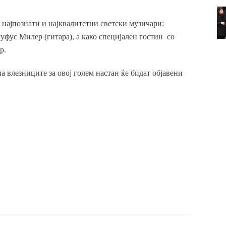
 најпознати и најквалитетни светски музичари:
уфус Милер (гитара), а како специјален гостин со
р.
 влезниците за овој голем настан ќе бидат објавени