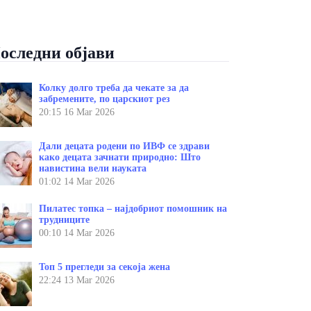
оследни објави
Колку долго треба да чекате за да
забремените, по царскиот рез
20:15
16 Mar 2026
Дали децата родени по ИВФ се здрави
како децата зачнати природно: Што
навистина вели науката
01:02
14 Mar 2026
Пилатес топка – најдобриот помошник на
трудниците
00:10
14 Mar 2026
Топ 5 прегледи за секоја жена
22:24
13 Mar 2026