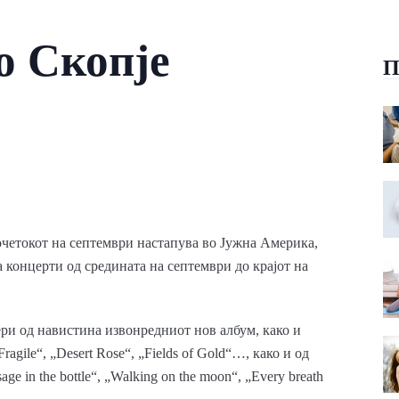
о Скопје
П
почетокот на септември настапува во Јужна Америка,
а концерти од средината на септември до крајот на
ри од навистина извонредниот нов албум, како и
agile“, „Desert Rose“, „Fields of Gold“…, како и од
e in the bottle“, „Walking on the moon“, „Every breath