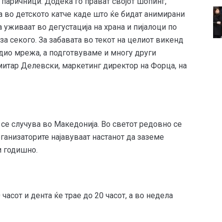
 паричници. Додека го прават својот шопинг,
а во детското катче каде што ќе бидат анимирани
уживаат во дегустација на храна и пијалоци по
 за секого. За забавата во текот на целиот викенд
адио мрежа, а подготвуваме и многу други
митар Делевски, маркетинг директор на Форца, на
 се случува во Македонија. Во светот редовно се
ганизаторите најавуваат настанот да заземе
и годишно.
часот и дента ќе трае до 20 часот, а во недела