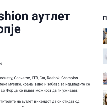
shion аутлет
П
опје
 Industry, Converse, LTB, Cat, Reebok, Champion.
на музика, храна, вино и забава за најмладите се
 во Форца ќе имаат можност да ги уживаат.
тителите на аутлет викендот да си отидат од