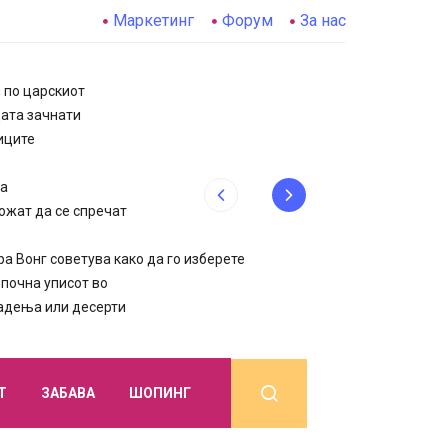
Маркетинг
Форум
За нас
, по царскиот
цата зачнати
иците
да
ожат да се спречат
 Вонг советува како да го изберете
очна уписот во
јадења или десерти
Т
ЗАБАВА
ШОПИНГ