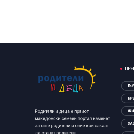
ПРЕ
ЉУ
БР
Родители и деца е првиот
ЖИ
македонски семеен портал наменет
ЗА
за сите родители и оние кои сакаат
да станат родители.