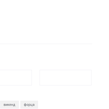
викенд
форца