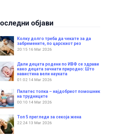
оследни објави
Колку долго треба да чекате за да
забремените, по царскиот рез
20:15
16 Mar 2026
Дали децата родени по ИВФ се здрави
како децата зачнати природно: Што
навистина вели науката
01:02
14 Mar 2026
Пилатес топка – најдобриот помошник
на трудниците
00:10
14 Mar 2026
Топ 5 прегледи за секоја жена
22:24
13 Mar 2026