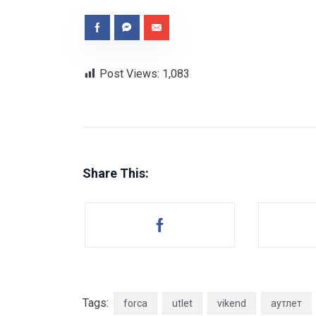
Post Views:
1,083
Share This:
Tags:
forca
utlet
vikend
аутлет