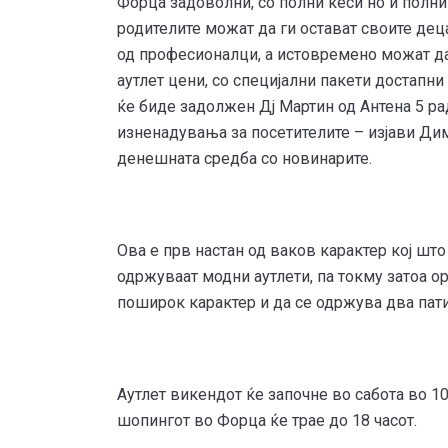
Форца задоволни, со полни кеси но и полни
родителите можат да ги остават своите дец
од професионалци, а истовремено можат да 
аутлет цени, со специјални пакети достапни
ќе биде задолжен Дј Мартин од Антена 5 р
изненадувања за посетителите – изјави Ди
денешната средба со новинарите.
Ова е прв настан од ваков карактер кој што
одржуваат модни аутлети, па токму затоа ор
поширок карактер и да се одржува два пат
Аутлет викендот ќе започне во сабота во 10 
шопингот во Форца ќе трае до 18 часот.