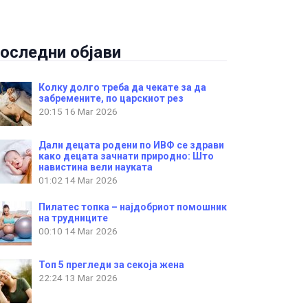
оследни објави
Колку долго треба да чекате за да
забремените, по царскиот рез
20:15
16 Mar 2026
Дали децата родени по ИВФ се здрави
како децата зачнати природно: Што
навистина вели науката
01:02
14 Mar 2026
Пилатес топка – најдобриот помошник
на трудниците
00:10
14 Mar 2026
Топ 5 прегледи за секоја жена
22:24
13 Mar 2026