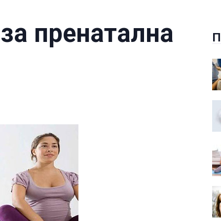
за пренатална
П