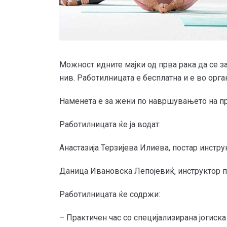
Можност идните мајки од прва рака да се з
нив. Работилницата е бесплатна и е во орга
Наменета е за жени по навршувањето на пр
Работилницата ќе ја водат:
Анастазија Терзијева Илиева, постар инструк
Даница Ивановска Лепојевиќ, инструктор по
Работилницата ќе содржи:
– Практичен час со специјализирана јогиск