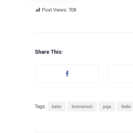
Post Views:
708
Share This:
Tags:
bebe
bremenost
joga
бебе