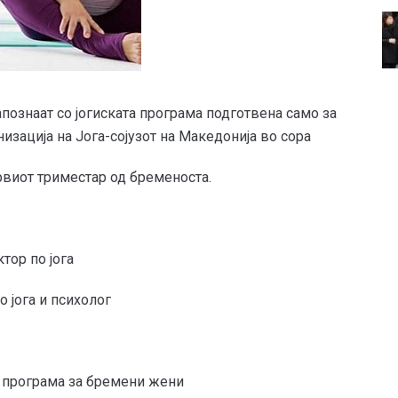
апознаат со јогиската програма подготвена само за
низација на Јога-сојузот на Македонија во сора
виот триместар од бременоста.
тор по јога
 јога и психолог
а програма за бремени жени