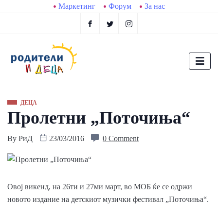
Маркетинг
Форум
За нас
ДЕЦА
Пролетни „Поточиња“
By
РиД
23/03/2016
0 Comment
Oвој викенд, на 26ти и 27ми март, во МОБ ќе се одржи
новото издание на детскиот музички фестивал „Поточиња“.