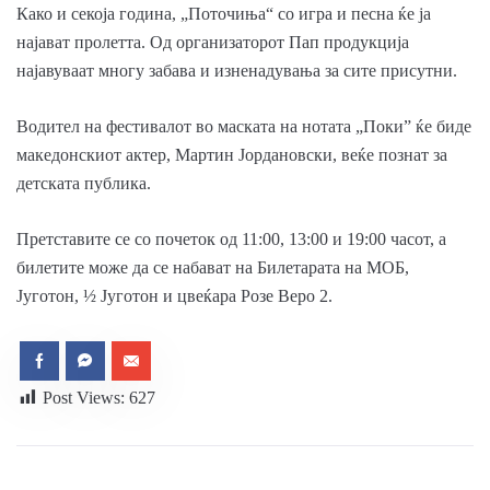
Како и секоја година, „Поточиња“ со игра и песна ќе ја
најават пролетта. Од организаторот Пап продукција
најавуваат многу забава и изненадувања за сите присутни.
Водител на фестивалот во маската на нотата „Поки” ќе биде
македонскиот актер, Мартин Јордановски, веќе познат за
детската публика.
Претставите се со почеток од 11:00, 13:00 и 19:00 часот, а
билетите може да се набават на Билетарата на МОБ,
Југотон, ½ Југотон и цвеќара Розе Веро 2.
Post Views:
627