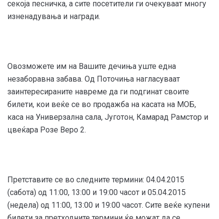
секоја песничка, а сите посетители ги очекуваат многу
изненадувања и награди.
Овозможете им на Вашите дечиња уште една
незаборавна забава. Од Поточиња нагласуваат
заинтересираните навреме да ги подгинат своите
билети, кои веќе се во продажба на касата на МОБ,
каса на Универзална сала, Југотон, Камарад Рамстор и
цвеќара Розе Веро 2.
Претставите се во следните термини: 04.04.2015
(сабота) од 11:00, 13:00 и 19:00 часот и 05.04.2015
(недела) од 11:00, 13:00 и 19:00 часот. Сите веќе купени
билети за претходните термини ќе можат да се