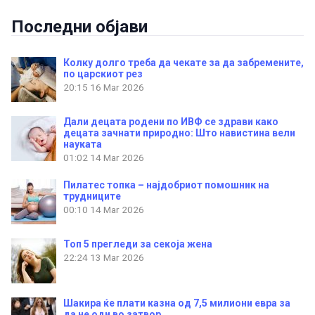
Последни објави
Колку долго треба да чекате за да забремените,
по царскиот рез
20:15
16 Mar 2026
Дали децата родени по ИВФ се здрави како
децата зачнати природно: Што навистина вели
науката
01:02
14 Mar 2026
Пилатес топка – најдобриот помошник на
трудниците
00:10
14 Mar 2026
Топ 5 прегледи за секоја жена
22:24
13 Mar 2026
Шакира ќе плати казна од 7,5 милиони евра за
да не оди во затвор