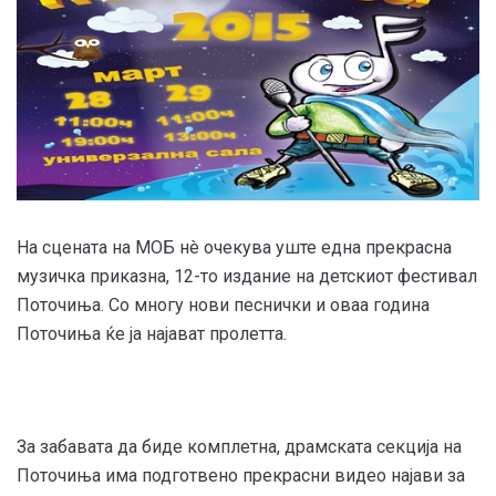
На сцената на МОБ нè очекува уште една прекрасна
музичка приказна, 12-то издание на детскиот фестивал
Поточиња. Со многу нови песнички и оваа година
Поточиња ќе ја најават пролетта.
За забавата да биде комплетна, драмската секција на
Поточиња има подготвено прекрасни видео најави за