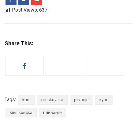
Post Views:
637
Share This:
Tags:
kurs
meskovska
plivanje
курс
мешковска
пливање