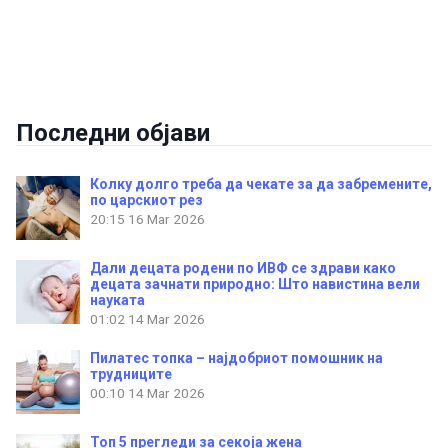
Последни објави
Колку долго треба да чекате за да забремените,
по царскиот рез
20:15
16 Mar 2026
Дали децата родени по ИВФ се здрави како
децата зачнати природно: Што навистина вели
науката
01:02
14 Mar 2026
Пилатес топка – најдобриот помошник на
трудниците
00:10
14 Mar 2026
Топ 5 прегледи за секоја жена