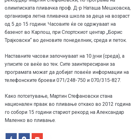
олимписката пливачка проф. Д-р Наташа Мешковска,
организира летна пливачка школа за деца на возраст
од 5 до 15 години. Часовите ќе се одржуваат на
базенот во Карпош, при Спортскиот центар „Борис
Трајковски“ во деновите понеделник, среда и петок.
Наставните часови започнуваат на 10 јуни (среда), а
уписите се веќе во тек. Сите заинтересирани за
програмата можат да добијат повеќе информации на
телефонските броеви 071/248-750 и 070/315-827.
Како потсетување, Мартин Стефановски стана
национален првак во пливање откако во 2012 година
го собори 15 години стариот рекорд на Александар
Маленко во пливање.