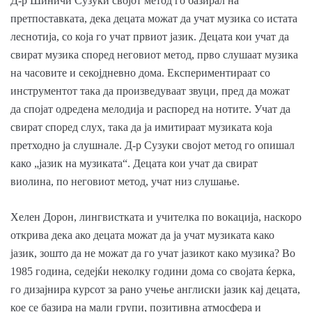
Д-р Шиничи Сузуки својот метод го базирал на
претпоставката, дека децата можат да учат музика со истата
леснотија, со која го учат првиот јазик. Децата кои учат да
свират музика според неговиот метод, прво слушаат музика
на часовите и секојдневно дома. Експериментираат со
инструментот така да произведуваат звуци, пред да можат
да спојат одредена мелодија и распоред на нотите. Учат да
свират според слух, така да ја имитираат музиката која
претходно ја слушнале. Д-р Сузуки својот метод го опишал
како „јазик на музиката“. Децата кои учат да свират
виолина, по неговиот метод, учат низ слушање.
Хелен Дорон, лингвистката и учителка по вокација, наскоро
открива дека ако децата можат да ја учат музиката како
јазик, зошто да не можат да го учат јазикот како музика? Во
1985 година, седејќи неколку години дома со својата ќерка,
го дизајнира курсот за рано учење англиски јазик кај децата,
кое се базира на мали групи, позитивна атмосфера и