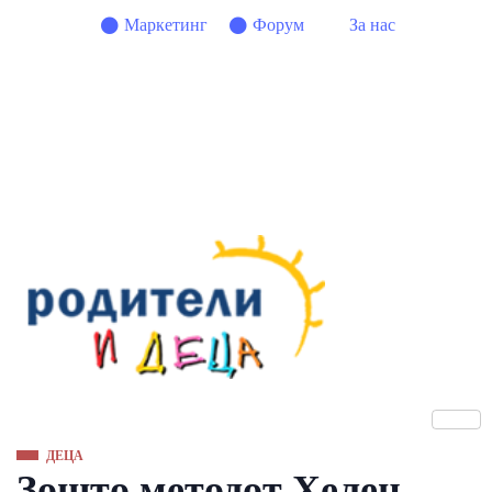
Маркетинг
Форум
За нас
ДЕЦА
Зошто методот Хелен