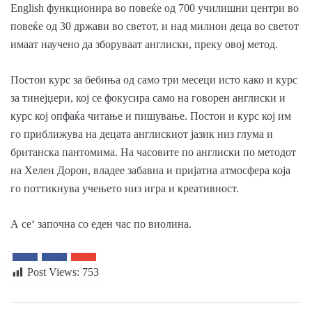
English функционира во повеќе од 700 училишни центри во
повеќе од 30 држави во светот, и над милион деца во светот
имаат научено да зборуваат англиски, преку овој метод.
Постои курс за бебиња од само три месеци исто како и курс
за тинејџери, кој се фокусира само на говорен англиски и
курс кој опфаќа читање и пишување. Постои и курс кој им
го приближува на децата англискиот јазик низ глума и
британска пантомима. На часовите по англиски по методот
на Хелен Дорон, владее забавна и пријатна атмосфера која
го поттикнува учењето низ игра и креативност.
А се‘ започна со еден час по виолина.
Post Views:
753