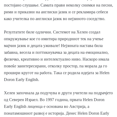
постојано слушање. Самата прави неколку снимки на песни,
рими и приказни на англиски јазик и се рекламира себеси
како учителка по англиски јазик во нејзиното соседство.
Резултатите биле одлични. Системот на Хелен создал
опкружување кое го имитира природниот тек на учење
мајчин јазик и децата уживале! Нејзината настава била
забавна, весела и поттикнувачка за децата на емоцинално,
физичко, креативно и интелектуално ниво. Наскоро имала
повеќе заинтересирани, отколку простор, па морала да го
прошири кругот на работа. Така се родила идејата за Helen
Doron Early English.
Хелен започнала да подучува и други учители на подрачјето
од Северен Израел. Во 1997 година, првата Helen Doron
Early English лиценца е основана во Австрија, а
понатамошниот развој е историја. Денес Helen Doron Early