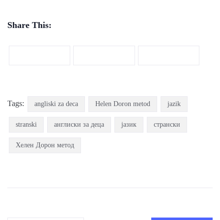
Share This:
Tags:
angliski za deca
Helen Doron metod
jazik
stranski
англиски за деца
јазик
странски
Хелен Дорон метод