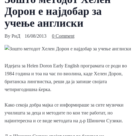
Дорон е најдобар за
учење англиски
By
РиД
16/08/2013
0 Comment
Идејата за Helen Doron Early English програмата се роди во
1984 година и тоа на час по виолина, каде Хелен Дорон,
британска лингвистка, реши да ја запише својата
четиригодишна ќерка.
Како секоја добра мајка се информираше за сите музички
училишта за деца и методите по кои тие работат, но
најинтересна и се виде методата на д-р Шиничи Сузики.