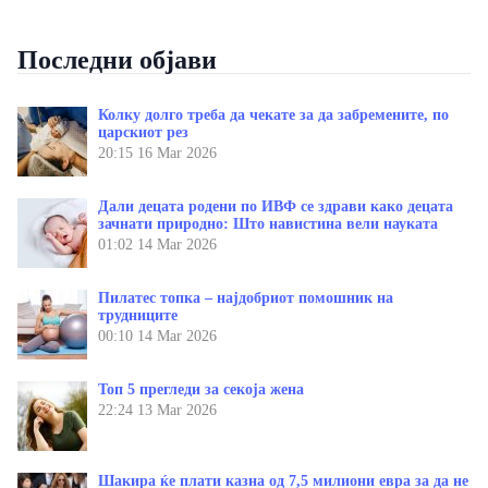
Последни објави
Колку долго треба да чекате за да забремените, по
царскиот рез
20:15
16 Mar 2026
Дали децата родени по ИВФ се здрави како децата
зачнати природно: Што навистина вели науката
01:02
14 Mar 2026
Пилатес топка – најдобриот помошник на
трудниците
00:10
14 Mar 2026
Топ 5 прегледи за секоја жена
22:24
13 Mar 2026
Шакира ќе плати казна од 7,5 милиони евра за да не