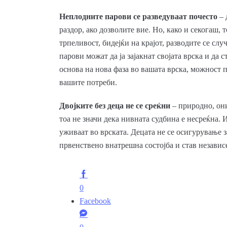
Неплодните парови се разведуваат почесто
– 
раздор, ако дозволите вие. Но, како и секогаш, 
трпеливост, бидејќи на крајот, разводите се слу
парови можат да ја зајакнат својата врска и да
основа на нова фаза во вашата врска, можност 
вашите потреби.
Двојките без деца не се среќни
– природно, они
тоа не значи дека нивната судбина е несреќна. 
уживаат во врската. Децата не се осигурување з
првенствено внатрешна состојба и став независ
0
Facebook