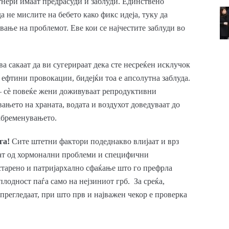
нери имаат предрасуди и заблуди. Единствено
 не мислите на бебето како фикс идеја, туку да
авање на проблемот. Еве кои се најчестите заблуди во
ва сакаат да ви сугерираат дека сте несреќен исклучок
 ефтини провокации, бидејќи тоа е апсолутна заблуда.
 – сè повеќе жени доживуваат репродуктивни
ањето на храната, водата и воздухот доведуваат до
абременувањето.
га!
Сите штетни фактори подеднакво влијаат и врз
даат од хормонални проблеми и специфични
старено и патријархално сфаќање што го префрла
плодност паѓа само на нејзиниот грб. За среќа,
 прегледаат, при што прв и најважен чекор е проверка