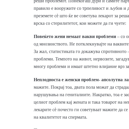
реши проблемот. Понекогаш дури и самите парт
правило е вооружите со трпеливост и љубов и да
преземете сè што ќе ве советува лекарот за реш
врска со стерилитетот, кои можете да ги чуете:
Повеќето жени немаат вакви проблеми
– со о
од мнозинството. Не потклекнувајте на ваквите
За жал, статистиката го докажува спротивното
проблеми. Темпото на живот, нервозите, загадув
многу проблеми и имаат штетно влијание врз з
Неплодноста е женски проблем- апсолутна ла
мажите. Покрај тоа, двата пола можат да стра
нарушувања на гениталиите. Накратко, тоа е за
целиот проблем кај жената и така товарот на не
лекарите сè почесто ги советуваат мажите да се
на квалитетот на спермата.