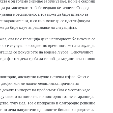
хата е од големо значење за зачнување, но не е секогаш
 да размислувате за бебе веднаш ќе зачнете. Според
жувања е бесмислено, а тоа може да биде штетно за
е задолжителни, и со нив може да се идентификува
же да биде клуч за решавање на ситуацијата.
 жал, ова не е гаранција дека неплодноста ќе исчезне со
ос се случува во соодветно време кога жената овулира.
тогаш да се фокусирате на водење љубов. Сексуалниот
нира фактот дека треба да се побара медицинска помош
повторно, апсолутно научно неточна изјава. Факт е
за двојки кои не нашле медицинска причина за
 докажат изворот на проблемот. Ова е местото каде
јувањето да помогне, но повторно тоа не е гаранција.
дство, туку цел. Тоа е прекрасно и благородно решение
евини деца напуштени од нивните биолошки родители.