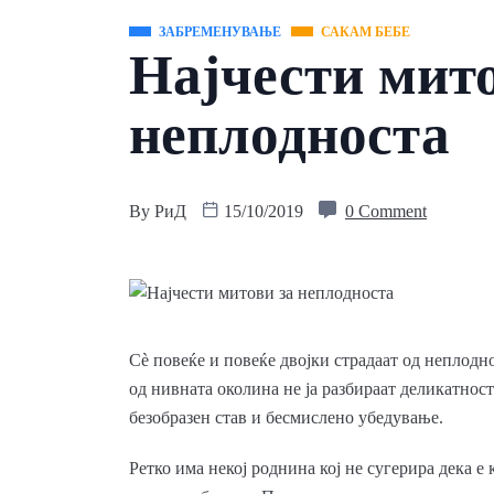
ЗАБРЕМЕНУВАЊЕ
САКАМ БЕБЕ
Најчести мито
неплодноста
By
РиД
15/10/2019
0 Comment
Сè повеќе и повеќе двојки страдаат од неплодн
од нивната околина не ја разбираат деликатнос
безобразен став и бесмислено убедување.
Ретко има некој роднина кој не сугерира дека е к