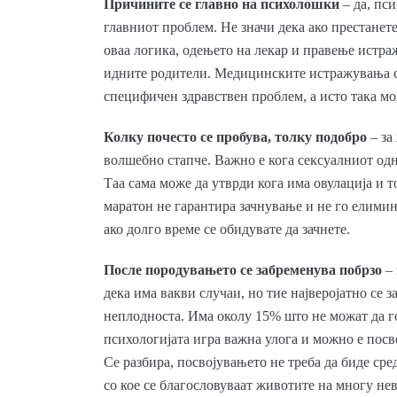
Причините се главно на психолошки
– да, пси
главниот проблем. Не значи дека ако престанете
оваа логика, одењето на лекар и правење истра
идните родители. Медицинските истражувања с
специфичен здравствен проблем, а исто така мо
Колку почесто се пробува, толку подобро
– за
волшебно стапче. Важно е кога сексуалниот одн
Таа сама може да утврди кога има овулација и 
маратон не гарантира зачнување и не го елими
ако долго време се обидувате да зачнете.
После породувањето се забременува побрзо
– 
дека има вакви случаи, но тие најверојатно се 
неплодноста. Има околу 15% што не можат да го
психологијата игра важна улога и можно е посво
Се разбира, посвојувањето не треба да биде сре
со кое се благословуваат животите на многу н