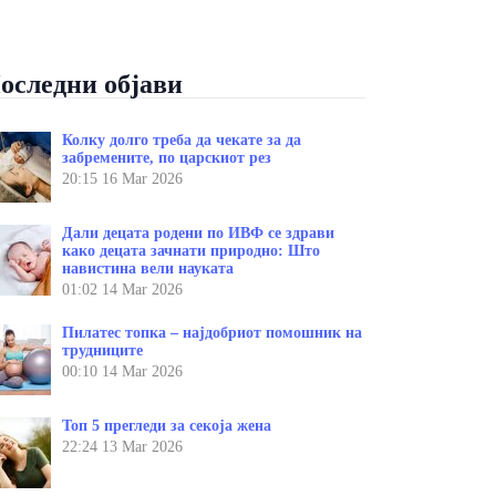
оследни објави
Колку долго треба да чекате за да
забремените, по царскиот рез
20:15
16 Mar 2026
Дали децата родени по ИВФ се здрави
како децата зачнати природно: Што
навистина вели науката
01:02
14 Mar 2026
Пилатес топка – најдобриот помошник на
трудниците
00:10
14 Mar 2026
Топ 5 прегледи за секоја жена
22:24
13 Mar 2026