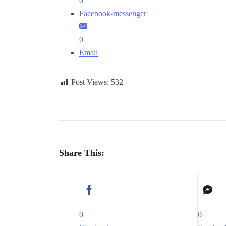
0
Facebook-messenger
0
Email
Post Views:
532
Share This:
0
0