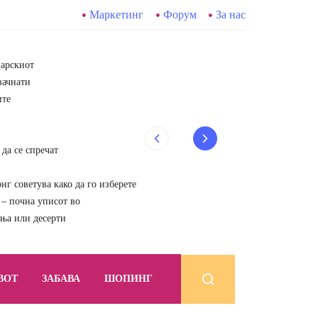
Маркетинг
Форум
За нас
царскиот
зачнати
ите
да се спречат
г советува како да го изберете
почна уписот во
ења или десерти
ВОТ
ЗАБАВА
ШОПИНГ