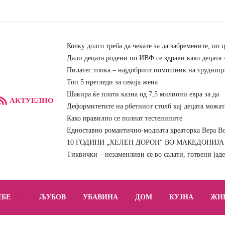
Колку долго треба да чекате за да забремените, по 
Дали децата родени по ИВФ се здрави како децата 
Пилатес топка – најдобриот помошник на трудниц
Топ 5 прегледи за секоја жена
Шакира ќе плати казна од 7,5 милиони евра за да
АКТУЕЛНО
Деформитетите на рбетниот столб кај децата можат 
Како правилно се полнат тестенините
Едноставно романтично-модната креаторка Вера Вон
10 ГОДИНИ „ХЕЛЕН ДОРОН“ ВО МАКЕДОНИЈА – 
Тиквички – незаменливи се во салати, готвени јад
ЕБЕ
ЉУБОВ
УБАВИНА
ДОМ
КУЈНА
ЖИ