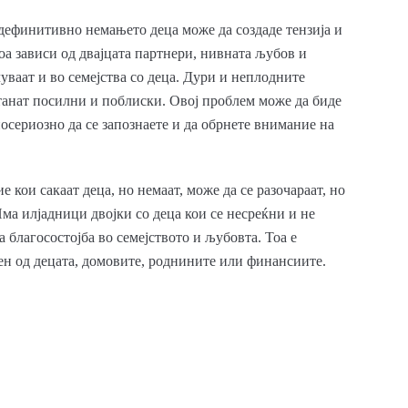
дефинитивно немањето деца може да создаде тензија и
тоа зависи од двајцата партнери, нивната љубов и
чуваат и во семејства со деца. Дури и неплодните
 станат посилни и поблиски. Овој проблем може да биде
посериозно да се запознаете и да обрнете внимание на
е кои сакаат деца, но немаат, може да се разочараат, но
Има илјадници двојки со деца кои се несреќни и не
а благосостојба во семејството и љубовта. Тоа е
ен од децата, домовите, роднините или финансиите.