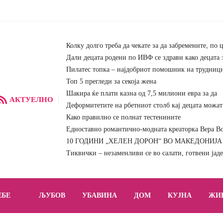
Колку долго треба да чекате за да забремените, по 
Дали децата родени по ИВФ се здрави како децата 
Пилатес топка – најдобриот помошник на трудниц
Топ 5 прегледи за секоја жена
Шакира ќе плати казна од 7,5 милиони евра за да
АКТУЕЛНО
Деформитетите на рбетниот столб кај децата можат 
Како правилно се полнат тестенините
Едноставно романтично-модната креаторка Вера Вон
10 ГОДИНИ „ХЕЛЕН ДОРОН“ ВО МАКЕДОНИЈА – 
Тиквички – незаменливи се во салати, готвени јад
ЕБЕ
ЉУБОВ
УБАВИНА
ДОМ
КУЈНА
ЖИ