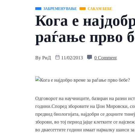
ЗАБРЕМЕНУВАЊЕ
САКАМ БЕБЕ
Кога е најдоб
раѓање прво б
By
РиД
11/02/2013
0 Comment
Одговорот на научниците, базиран на разни ист
години.Според зборовите на Џон Мировски, соци
предвид биологијата, најдобри се доцните тине
зборови, во тој период јајце клетките се најсве
во дваесеттите години имаат најмалку шанси з