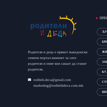
ПРЕ
ЉУ
БР
Родители и деца е првиот македонски
ЖИ
семеен портал наменет за сите
ЗА
родители и оние кои сакаат да станат
родители.
КУ
roditeli.deca@gmail.com
СТ
marketing@roditeliideca.com.mk
ШО