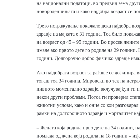
на национални податоци, во предвид зема други
новороденчињата и како најдобра возраст се по
Трето истражување покажало дека најдобра возр
здравје на мајката е 31 година. Тоа било пока
на возраст од 45 – 95 години. Во просек жени
имале ако првото дете го родиле на 29 години.
години. Долгорочно добро физичко здравје имал
Ако најдобрата возраст за раѓање се дефинира в
тогаш тоа 34 година. Мировски во тек на истра
нивното моментално здравје, вклучувајќуи ги 
некои други проблеми. Потоа ги проверил стапк
животни услови, како и оние со кои разговарал
рамки на долгорочното здравје и морталитет кај
– Жената која родила прво дете на 34 години, на
помлада од жена која родила на 18 години – из