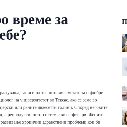
ро време за
П
ебе?
ражувања, зависи од тоа што вие сметате за најдобри
олог на универзитетот во Тексас, ако се земе во
јџерски или раните дваесетти години. Според неговите
жи, а репродуктивниот систем е во својот врв. Жените
а развивање хронични здравствени проблеми кои би