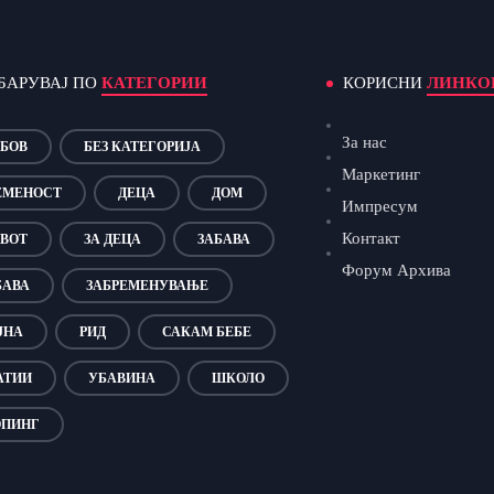
БАРУВАЈ ПО
КАТЕГОРИИ
КОРИСНИ
ЛИНКО
За нас
БОВ
БЕЗ КАТЕГОРИЈА
Маркетинг
ЕМЕНОСТ
ДЕЦА
ДОМ
Импресум
Контакт
ВОТ
ЗА ДЕЦА
ЗАБАВА
Форум Архива
БАВА
ЗАБРЕМЕНУВАЊЕ
ЈНА
РИД
САКАМ БЕБЕ
АТИИ
УБАВИНА
ШКОЛО
ПИНГ