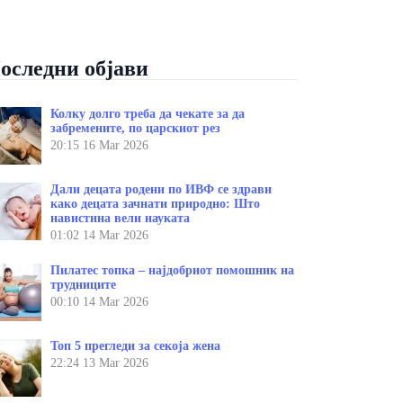
оследни објави
Колку долго треба да чекате за да
забремените, по царскиот рез
20:15
16 Mar 2026
Дали децата родени по ИВФ се здрави
како децата зачнати природно: Што
навистина вели науката
01:02
14 Mar 2026
Пилатес топка – најдобриот помошник на
трудниците
00:10
14 Mar 2026
Топ 5 прегледи за секоја жена
22:24
13 Mar 2026