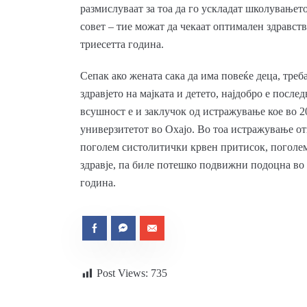
размислуваат за тоа да го ускладат школувањет
совет – тие можат да чекаат оптимален здравств
триесетта година.
Сепак ако жената сака да има повеќе деца, треба
здравјето на мајката и детето, најдобро е послед
всушност е и заклучок од истражување кое во 
универзитетот во Охајо. Во тоа истражување от
поголем систолитички крвен притисок, поголем
здравје, па биле потешко подвижни подоцна во 
година.
Post Views:
735