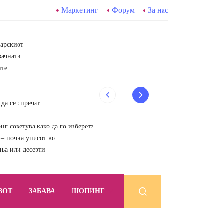
Маркетинг
Форум
За нас
царскиот
зачнати
ите
да се спречат
г советува како да го изберете
почна уписот во
ења или десерти
ВОТ
ЗАБАВА
ШОПИНГ