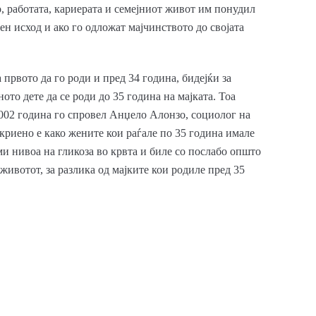
о, работата, кариерата и семејниот живот им понудил
ен исход и ако го одложат мајчинството до својата
 првото да го роди и пред 34 година, бидејќи за
ното дете да се роди до 35 година на мајката. Тоа
2002 година го спровел Анџело Алонзо, социолог на
криено е како жените кои раѓале по 35 година имале
и нивоа на гликоза во крвта и биле со послабо општо
животот, за разлика од мајките кои родиле пред 35