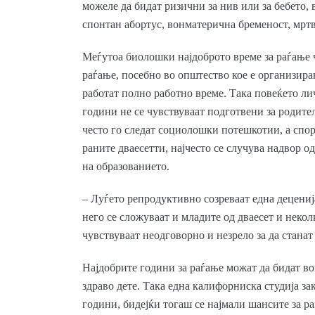
можеле да бидат ризични за нив или за бебето, 
спонтан абортус, вонматерична бременост, мрт
Меѓутоа биолошки најдоброто време за раѓање ч
раѓање, посебно во општество кое е организира
работат полно работно време. Така повеќето ли
години не се чувствуваат подготвени за родител
често го следат социолошки потешкотии, а спо
раните дваесетти, најчесто се случува надвор 
на образованието.
– Луѓето репродуктивно созреваат една децениј
него се сложуваат и младите од дваесет и неколк
чувствуваат неодговорно и незрело за да станат
Најдобрите години за раѓање можат да бидат воз
здраво дете. Така една калифорниска студија за
години, бидејќи тогаш се најмали шансите за ра