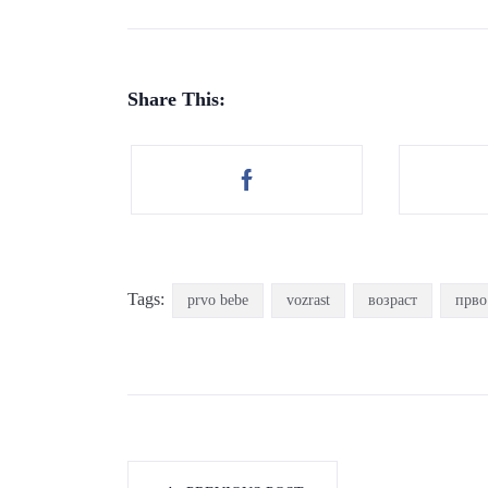
Share This:
Tags:
prvo bebe
vozrast
возраст
прво