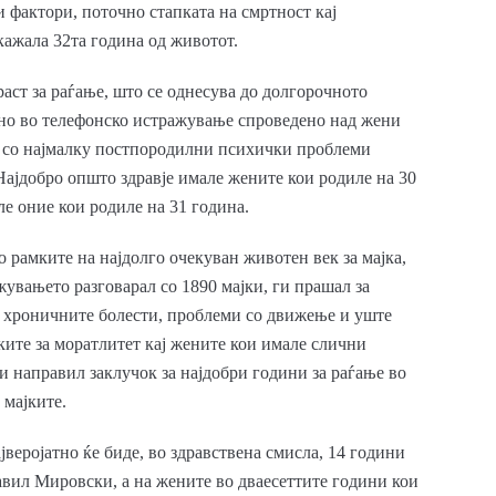
 фактори, поточно стапката на смртност кај
кажала 32та година од животот.
аст за раѓање, што се однесува до долгорочното
жано во телефонско истражување спроведено над жени
те со најмалку постпородилни психички проблеми
 Најдобро општо здравје имале жените кои родиле на 30
е оние кои родиле на 31 година.
о рамките на најдолго очекуван животен век за мајка,
жувањето разговарал со 1890 мајки, ги прашал за
и хроничните болести, проблеми со движење и уште
ите за моратлитет кај жените кои имале слични
 и направил заклучок за најдобри години за раѓање во
 мајките.
јверојатно ќе биде, во здравствена смисла, 14 години
јавил Мировски, а на жените во дваесеттите години кои