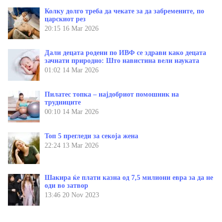
Колку долго треба да чекате за да забремените, по
царскиот рез
20:15
16 Mar 2026
Дали децата родени по ИВФ се здрави како децата
зачнати природно: Што навистина вели науката
01:02
14 Mar 2026
Пилатес топка – најдобриот помошник на
трудниците
00:10
14 Mar 2026
Топ 5 прегледи за секоја жена
22:24
13 Mar 2026
Шакира ќе плати казна од 7,5 милиони евра за да не
оди во затвор
13:46
20 Nov 2023