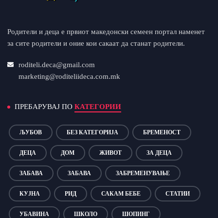
Родители и деца е првиот македонски семеен портал наменет
за сите родители и оние кои сакаат да станат родители.
roditeli.deca@gmail.com
marketing@roditeliideca.com.mk
ПРЕБАРУВАЈ ПО
КАТЕГОРИИ
ЉУБОВ
БЕЗ КАТЕГОРИЈА
БРЕМЕНОСТ
ДЕЦА
ДОМ
ЖИВОТ
ЗА ДЕЦА
ЗАБАВА
ЗАБАВА
ЗАБРЕМЕНУВАЊЕ
КУЈНА
РИД
САКАМ БЕБЕ
СТАТИИ
УБАВИНА
ШКОЛО
ШОПИНГ