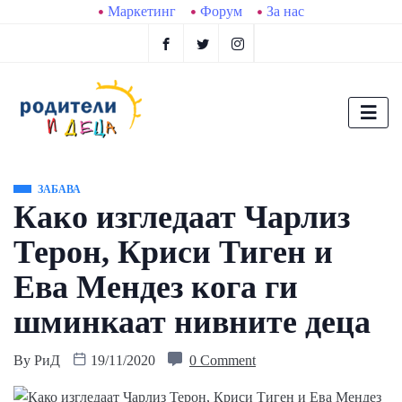
Маркетинг
Форум
За нас
ЗАБАВА
Како изгледаат Чарлиз
Терон, Криси Тиген и
Ева Мендез кога ги
шминкаат нивните деца
By
РиД
19/11/2020
0 Comment