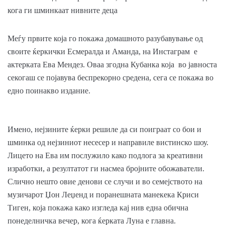
Меѓу првите која го покажа домашното разубавување од
своите ќеркички Есмералда и Аманда, на Инстаграм е
актерката Ева Мендез. Оваа згодна Кубанка која во јавноста
секогаш се појавува беспрекорно средена, сега се покажа во
едно поинакво издание.
Имено, нејзините ќерки решиле да си поиграат со бои и
шминка од нејзиниот несесер и направиле вистинско шоу.
Лицето на Ева им послужило како подлога за креативни
изработки, а резултатот ги насмеа бројните обожаватели.
Слично нешто овие денови се случи и во семејството на
музичарот Џон Леџенд и поранешната манекека Криси
Тиген, која покажа како изгледа кај нив една обична
понеделничка вечер, кога ќерката Луна е главна.