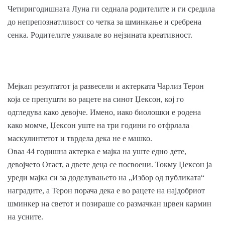
Четиригодишната Луна ги седнала родителите и ги средила
до непрепознатливост со четка за шминкање и сребрена
сенка. Родителите уживале во нејзината креативност.
Мејкап резултатот ја развесели и актерката Чарлиз Терон
која се препушти во рацете на синот Џексон, кој го
одгледува како девојче. Имено, иако биолошки е родена
како момче, Џексон уште на три години го отфрлала
маскулинтетот и тврдела дека не е машко.
Оваа 44 годишна актерка е мајка на уште едно дете,
девојчето Огаст, а двете деца се посвоени. Токму Џексон ја
уреди мајка си за доделувањето на „Избор од публиката“
наградите, а Терон порача дека е во рацете на најдобриот
шминкер на светот и позираше со размачкан црвен кармин
на усните.