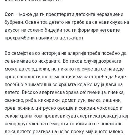
Сол
– може да ги преоптерети детските неразвиени
бубрези. Освен тоа детето не треба да се навикнува на
вкусот на солено бидејќи тоа ги формира неговите
прехрамбени навики за цел живот.
Во семејства со историја на алергија треба посебно да
се внимава со исхраната. Во таков случај дохраната
може да се одложи, но никако не смее да се наведе
пред наполнети шест месеци и мајката треба да биде
посебно внимателна со храната која ќе му ја дава на
детето. Високо алергенска храна се: пченица, пченка,
свинско, риба, кикирики, домат, лук, зелка, лешник,
орев, зачини, цитрусно овошје и сокови, чоколадо и
секоја храна која предизвикува алергиска реакција кај
некој друг член на семејството или ако се покажало
дека детето реагира на нејзе преку мајчиното млеко.