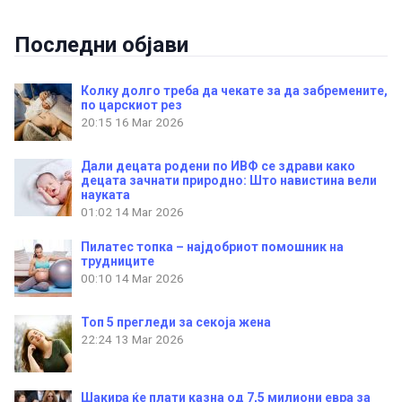
Последни објави
Колку долго треба да чекате за да забремените,
по царскиот рез
20:15
16 Mar 2026
Дали децата родени по ИВФ се здрави како
децата зачнати природно: Што навистина вели
науката
01:02
14 Mar 2026
Пилатес топка – најдобриот помошник на
трудниците
00:10
14 Mar 2026
Топ 5 прегледи за секоја жена
22:24
13 Mar 2026
Шакира ќе плати казна од 7,5 милиони евра за