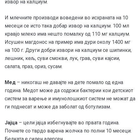
извор на калциум.
И млечните производи воведени во исхраната на 10
месеци се исто така добар извор на калциум. 100 мл
кравјо млеко има нешто помалку од 110 мг калциум.
Исушен магдонос на пример има дури околу 1400 мг
на 100 г. Други добри извори на калциум се шипинки,
лешник, кељ, суви смокви, лук, грав, суви кајсии,
салата, праз, ориз, сусам.
Мед
– никогаш не давајте на дете помало од една
година. Медот може да содржи бактерии кои детскиот
систем за варење и имунолошкиот систем не можат да
ги поднесат и може да заболат од ботулизам.
Јајца
– цели јајца избегнувајте во првата година.
Почнете со тврдо варена жолчка по полни 10 месеци.
Белката е силен алерген.