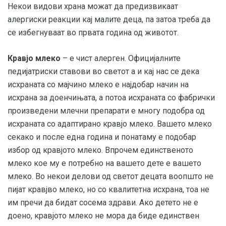
Некои видови храна можат да предизвикаат
алергиски реакции кај малите деца, па затоа треба да
се избегнуваат во првата година од животот.
Кравјо млеко
– е чист алерген. Официјалните
педијатриски ставови во светот а и кај нас се дека
исхраната со мајчино млеко е најдобар начин на
исхрана за доенчињата, а потоа исхраната со фабрички
произведени млечни препарати е многу подобра од
исхраната со адаптирано кравјо млеко. Вашето млеко
секако и после една година и понатаму е подобар
избор од кравјото млеко. Впрочем единственото
млеко кое му е потребно на вашето дете е вашето
млеко. Во некои делови од светот децата воопшто не
пијат кравјво млеко, но со квалитетна исхрана, тоа не
им пречи да бидат сосема здрави. Ако детето не е
доено, кравјото млеко не мора да биде единствен