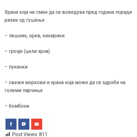
Храна која не смее да се воведува пред година поради
ризик од гушење :
– лешник, орев, кикирики
– грозје (цели зрна)
– пуканки
– свежи моркови и храна која може да се здроби на
големи парчиња
– бомбони.
Post Views:
811