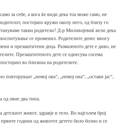
само за себе, а кога ќе види дека тоа може само, не
родителот, постојано кружи околу него, од близу го
 стануваме такви родители? Д-р Миливојевиќ вели дека
а воспитување се променил. Родителите денес многу
азени и презаштитени деца. Размазеното дете е диво, не
ителите. Презаштитеното дете се однесува сосема
постојано во близина на родителите.
 повторуваат „немој ова“, „немој она“, „остави јас“,
 од овие два типа.
 детскиот живот, здравје и тело. Во најголем број
о првите години од животот детето било болно и се