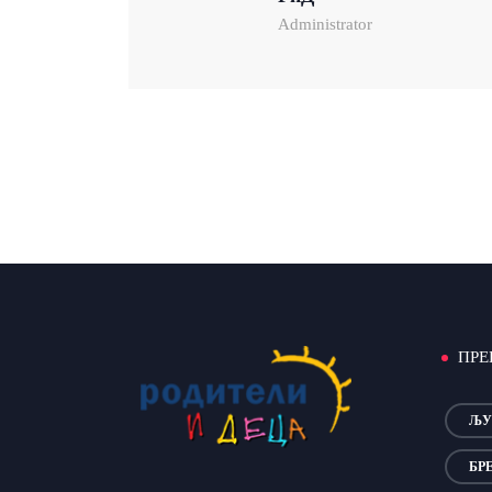
Administrator
ПРЕ
ЉУ
БР