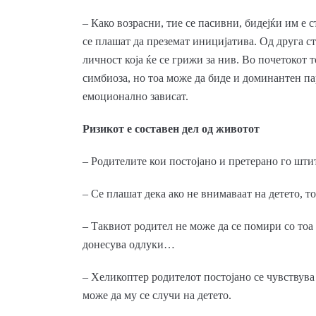
– Како возрасни, тие се пасивни, бидејќи им е с
се плашат да преземат иницијатива. Од друга стр
личност која ќе се грижи за нив. Во почетокот т
симбиоза, но тоа може да биде и доминантен пар
емоционално зависат.
Ризикот е составен дел од животот
– Родителите кои постојано и претерано го штит
– Се плашат дека ако не внимаваат на детето, т
– Таквиот родител не може да се помири со тоа
донесува одлуки…
– Хеликоптер родителот постојано се чувствува 
може да му се случи на детето.