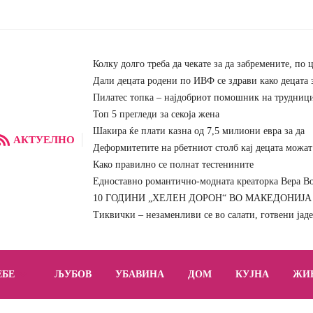
Колку долго треба да чекате за да забремените, по 
Дали децата родени по ИВФ се здрави како децата 
Пилатес топка – најдобриот помошник на трудниц
Топ 5 прегледи за секоја жена
Шакира ќе плати казна од 7,5 милиони евра за да
АКТУЕЛНО
Деформитетите на рбетниот столб кај децата можат 
Како правилно се полнат тестенините
Едноставно романтично-модната креаторка Вера Вон
10 ГОДИНИ „ХЕЛЕН ДОРОН“ ВО МАКЕДОНИЈА – 
Тиквички – незаменливи се во салати, готвени јад
ЕБЕ
ЉУБОВ
УБАВИНА
ДОМ
КУЈНА
ЖИ