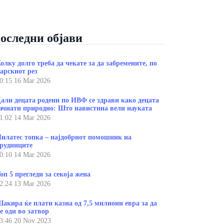
оследни објави
олку долго треба да чекате за да забремените, по
арскиот рез
0:15
16 Mar 2026
али децата родени по ИВФ се здрави како децата
ачнати природно: Што навистина вели науката
1:02
14 Mar 2026
илатес топка – најдобриот помошник на
рудниците
0:10
14 Mar 2026
оп 5 прегледи за секоја жена
2:24
13 Mar 2026
акира ќе плати казна од 7,5 милиони евра за да
е оди во затвор
3:46
20 Nov 2023