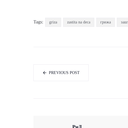
Tags:
griza
zastita na deca
грижа
заш
PREVIOUS POST
РиД