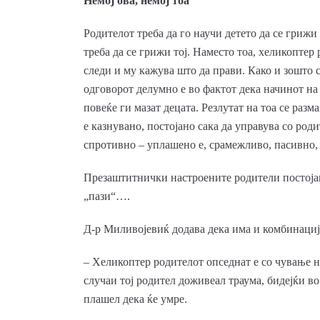
Немој ова, немој тоа
Родителот треба да го научи детето да се грижи 
треба да се грижи тој. Наместо тоа, хеликоптер 
следи и му кажува што да прави. Како и зошто
одговорот делумно е во фактот дека начинот н
повеќе ги мазат децата. Резлутат на тоа се разм
е казнувано, постојано сака да управува со род
спротивно – уплашено е, срамежливо, пасивно, 
Презаштитнички настроените родители постојано
„пази“….
Д-р Миливојевиќ додава дека има и комбинација
– Хеликоптер родителот опседнат е со чување на
случаи тој родител доживеал траума, бидејќи в
плашел дека ќе умре.