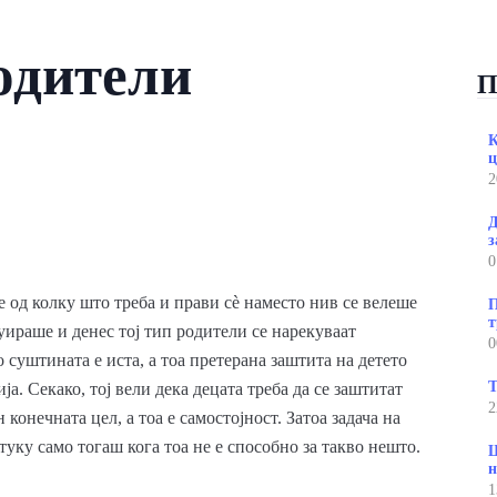
одители
П
К
ц
2
Д
з
0
ќе од колку што треба и прави сè наместо нив се велеше
П
т
уираше и денес тој тип родители се нарекуваат
0
 суштината е иста, а тоа претерана заштита на детето
Т
ја. Секако, тој вели дека децата треба да се заштитат
2
н конечната цел, а тоа е самостојност. Затоа задача на
 туку само тогаш кога тоа не е способно за такво нешто.
Ш
н
1