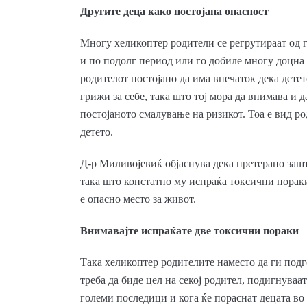
Другите деца како постојана опасност
Многу хеликоптер родители се регрутираат од г
и по подолг период или го добиле многу доцна 
родителот постојано да има впечаток дека детет
грижи за себе, така што тој мора да внимава и д
постојаното смалување на ризикот. Тоа е вид ро
детето.
Д-р Миливојевиќ објаснува дека претерано заш
така што констатно му испраќа токсични пораки:
е опасно место за живот.
Внимавајте испраќате две токсични пораки
Така хеликоптер родителите наместо да ги подг
треба да биде цел на секој родител, подигнуваа
големи последици и кога ќе пораснат децата во