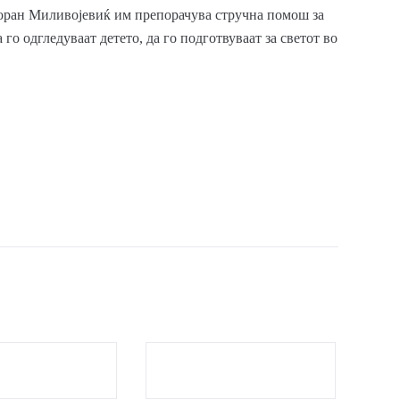
 Зоран Миливојевиќ им препорачува стручна помош за
 го одгледуваат детето, да го подготвуваат за светот во