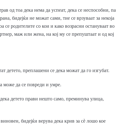
трав од тоа дека нема да успеат, дека се неспособни, па
ана, бидејќи не можат сами, тие се врзуваат за некоја
оа се родителите со кои и како возрасни остануваат во
тнер, маж или жена, на кој му се препуштаат и од кој
ат детето, преплашени се дека можат да го изгубат.
оа може да се повреди и умре.
 дека детето прави нешто само, преминува улица,
виновен, бидејќи верува дека крив за сè лошо кое