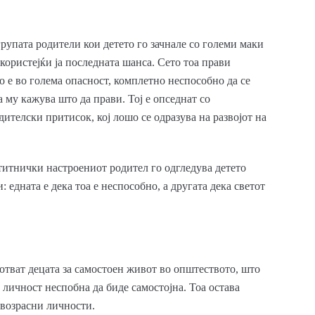
рупата родители кои детето го зачнале со големи маки
користејќи ја последната шанса. Сето тоа прави
о е во голема опасност, комплетно неспособно да се
а му кажува што да прави. Тој е опседнат со
дителски притисок, кој лошо се одразува на развојот на
титнички настроениот родител го одгледува детето
 едната е дека тоа е неспособно, а другата дека светот
отват децата за самостоен живот во општеството, што
т личност неспобна да биде самостојна. Тоа остава
 возрасни личности.