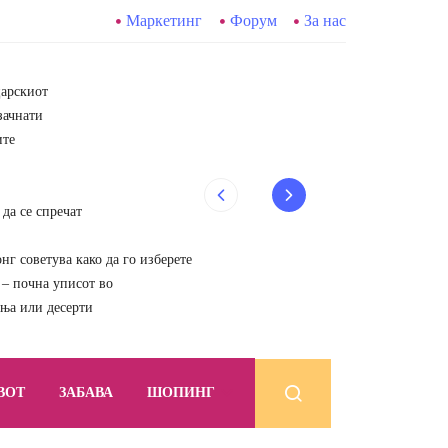
Маркетинг
Форум
За нас
царскиот
зачнати
ите
да се спречат
г советува како да го изберете
почна уписот во
ења или десерти
ВОТ
ЗАБАВА
ШОПИНГ