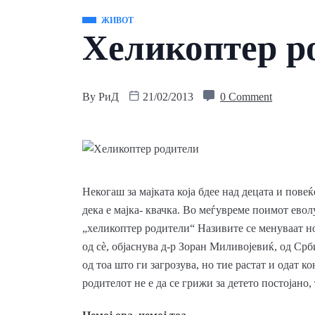
ЖИВОТ
Хеликоптер р
By
РиД
21/02/2013
0 Comment
Некогаш за мајката која бдее над децата и пове
дека е мајка- квачка. Во меѓувреме поимот евол
„хеликоптер родители“ Називите се менуваат но
од сè, објаснува д-р Зоран Миливојевиќ, од Срби
од тоа што ги загрозува, но тие растат и одат ко
родителот не е да се грижи за детето постојано,