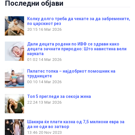
Последни објави
Колку долго треба да чекате за да забремените,
по царскиот рез
20:15
16 Mar 2026
Дали децата родени по ИВФ се здрави како
децата зачнати природно: Што навистина вели
науката
01:02
14 Mar 2026
Пилатес топка – најдобриот помошник на
трудниците
00:10
14 Mar 2026
Топ 5 прегледи за секоја жена
22:24
13 Mar 2026
Шакира ќе плати казна од 7,5 милиони евра за
да не оди во затвор
13:46
20 Nov 2023