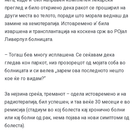
преглед и било откриено дека ракот се проширил на
други места во телото, поради што морала веднаш да
замине на хемотерапија. Истовремено и‘ била
извршена и трансплантација на коскена срж во РОјал
Ливерпул болницата.
– Тогаш бев многу исплашена. Се сеќавам дека
гледав кон паркот, низ прозорецот од мојата соба во
болницата и си велев „зарем ова последното нешто
кое ќе го видам?“
За нејзина среќа, треманот – одела истовремено и на
радиотерапија, бил успешен, и таа веќе 30 месеци е во
ремисија (стадиум во кој болеста кај хронично болни
или кај болни од рак, нема појава на нови симптоми од
болеста).