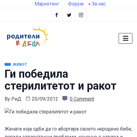
Маркетинг
Форум
За нас
ЖИВОТ
Ги победила
стерилитетот и ракот
By
РиД
20/09/2012
0 Comment
Жената која одби да го абортира своето неродено бебе,
поради здравствени проблеми, конечно е здрава и