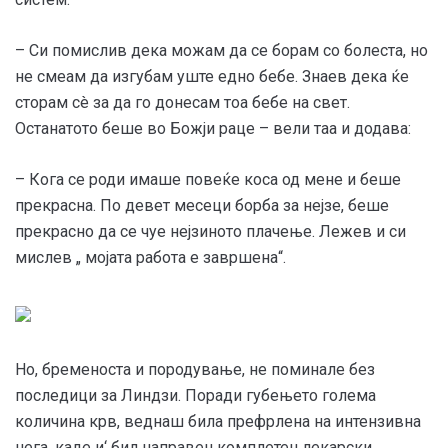
– Си помислив дека можам да се борам со болеста, но
не смеам да изгубам уште едно бебе. Знаев дека ќе
сторам сè за да го донесам тоа бебе на свет.
Останатото беше во Божји раце – вели таа и додава:
– Кога се роди имаше повеќе коса од мене и беше
прекрасна. По девет месеци борба за нејзе, беше
прекрасно да се чуе нејзиното плачење. Лежев и си
мислев „ мојата работа е завршена“.
Но, бременоста и породување, не поминале без
последици за Линдзи. Поради губењето голема
количина крв, веднаш била префрлена на интензивна
нега, каде и‘ бил направен комплетен лекарски