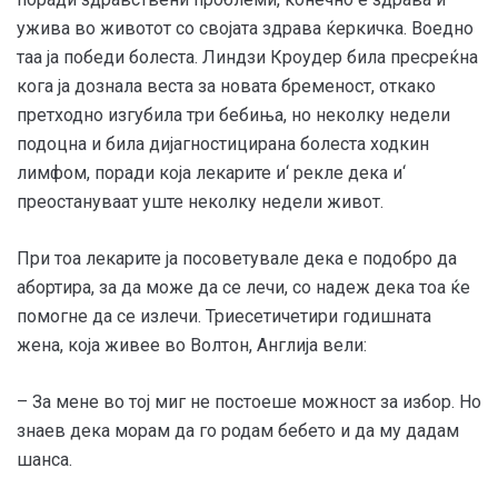
ужива во животот со својата здрава ќеркичка. Воедно
таа ја победи болеста. Линдзи Кроудер била пресреќна
кога ја дознала веста за новата бременост, откако
претходно изгубила три бебиња, но неколку недели
подоцна и била дијагностицирана болеста ходкин
лимфом, поради која лекарите и‘ рекле дека и‘
преостануваат уште неколку недели живот.
При тоа лекарите ја посоветувале дека е подобро да
абортира, за да може да се лечи, со надеж дека тоа ќе
помогне да се излечи. Триесетичетири годишната
жена, која живее во Волтон, Англија вели:
– За мене во тој миг не постоеше можност за избор. Но
знаев дека морам да го родам бебето и да му дадам
шанса.