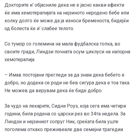
Докторите и‘ објасниле дека не е јасно какви ефекти
ќе има хемотерапијата на нејзиното неродено бебе или
колку долго ќе може да ја износи бременоста, бидејќи
од болеста ќе и‘ слабее телото.
Со тумор со големина на мала фудбалска топка, во
своите гради, Линдзи почната осум циклуси на напорна
хемотерапија.
– Имав постојани прегледи за да знам дека бебето е
добро, но додека се роди не бев сигура дека е тоа така.
Не можев да верувам дека ќе биде добро.
За чудо на лекарите, Сидни Роуз, која сега има четири
години, била родена со царски рез во 34та недела. За
Линдзи и нејзиниот сопруг Ник, среќата била уште
поголема откако преживеале две семејни трагедии.