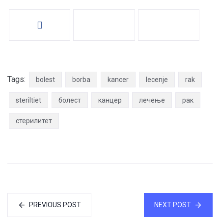
Tags:
bolest
borba
kancer
lecenje
rak
steriltiet
болест
канцер
лечење
рак
стерилитет
PREVIOUS POST
NEXT POST