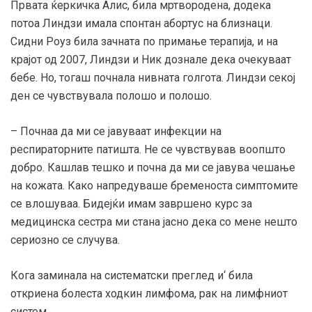
Првата ќеркичка Алис, била мртвородена, додека
потоа Линдзи имала спонтан абортус на близнаци.
Сидни Роуз била зачната по примање терапија, и на
крајот од 2007, Линдзи и Ник дознале дека очекуваат
бебе. Но, тогаш почнала нивната голгота. Линдзи секој
ден се чувствувала полошо и полошо.
– Почнаа да ми се јавуваат инфекции на
респираторните патишта. Не се чувствував воопшто
добро. Кашлав тешко и почна да ми се јавува чешање
на кожата. Како напредуваше бременоста симптомите
се влошуваа. Бидејќи имам завршено курс за
медицинска сестра ми стана јасно дека со мене нешто
сериозно се случува.
Кога заминала на систематски преглед и‘ била
откриена болеста ходкин лимфома, рак на лимфниот
систем.