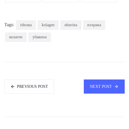
Tags:
ishrana
kolagen
ubavina
изхрана
колаген
убавина
PREVIOUS POST
NEXT POST