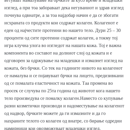
ветуваат намалување на брчките за кусо време и младешки
изглед, а при тоа забораваат дека негуваниот и здрав изглед
почнува одвнатре, а за тоа најдобар начин е да се збогати
исхраната со продукти кои содржат колаген. Колагенот е
еден од најчестите протеини во нашето тело. Дури 25 – 30
проценти од сите протеини содржат колаген, а токму тој
игра клучна улога во изгледот на нашата кожа. Тој е важна
компонента во составот на долниот слој од кожата и е
одговорен за одржување на младешки и измазнет изглед на
кожата, без брчки. Со тек на годините нивото на колагенот
се намалува и се појавуваат брчки на лицето, предизивкани
од се помалата еластичност на кожата. Таа промена во
просек се случува по 25та година од животот кога нашето
тело произведува се помалку колаген.Наместо со купување
разни козметички производи и надоместување на колагенот
од надвор, брчките можете да ги измазните и да го
нахраните телото со колаген од внатре, со бирање одредни
намирници кои овозможуваат младешки изглед.