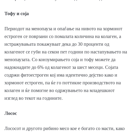
Тофу и соја
Периодот на менопауза и опаѓање на нивото на хормонот
естроген се поврзани со помалата количина на колаген, а
истражувањата покажуваат дека до 30 проценти од
колагенот се губи на секои пет години по настапувањето на
менопаузата. Со конзумирањето соја и тофу можете да
надокнадите до 6% од колагенот за шест месеци. Сојата
содржи фитоестроген кој има идентично дејство како и
хормонот естроген, па ќе го поттикне производството на
колаген и ќе помогне во одржувањето на младешкиот
изглед во текот на годините.
Лосос
Лососот и другото рибино месо кое е богато со масти, како