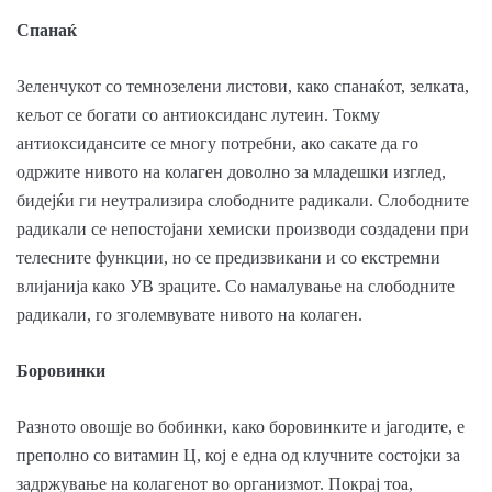
Спанаќ
Зеленчукот со темнозелени листови, како спанаќот, зелката,
кељот се богати со антиоксиданс лутеин. Токму
антиоксидансите се многу потребни, ако сакате да го
одржите нивото на колаген доволно за младешки изглед,
бидејќи ги неутрализира слободните радикали. Слободните
радикали се непостојани хемиски производи создадени при
телесните функции, но се предизвикани и со екстремни
влијанија како УВ зраците. Со намалување на слободните
радикали, го зголемвувате нивото на колаген.
Боровинки
Разното овошје во бобинки, како боровинките и јагодите, е
преполно со витамин Ц, кој е една од клучните состојки за
задржување на колагенот во организмот. Покрај тоа,