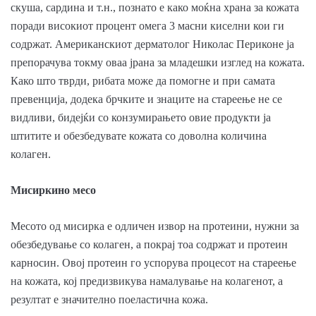
скуша, сардина и т.н., познато е како моќна храна за кожата
поради високиот процент омега 3 масни киселни кои ги
содржат. Американскиот дерматолог Николас Периконе ја
препорачува токму оваа јрана за младешки изглед на кожата.
Како што тврди, рибата може да помогне и при самата
превенција, додека брчките и знаците на стареење не се
видливи, бидејќи со конзумирањето овие продукти ја
штитите и обезбедувате кожата со доволна количина
колаген.
Мисиркино месо
Месото од мисирка е одличен извор на протеини, нужни за
обезбедување со колаген, а покрај тоа содржат и протеин
карносин. Овој протеин го успорува процесот на стареење
на кожата, кој предизвикува намалување на колагенот, а
резултат е значително поеластична кожа.