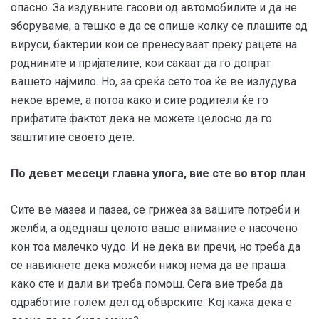
опасно. За издувните гасови од автомобилите и да не
зборуваме, а тешко е да се опише колку се плашите од
вируси, бактерии кои се пренесуваат преку рацете на
роднините и пријателите, кои сакаат да го допрат
вашето најмило. Но, за среќа сето тоа ќе ве излудува
некое време, а потоа како и сите родители ќе го
прифатите фактот дека не можете целосно да го
заштитите своето дете.
По девет месеци главна улога, вие сте во втор план
Сите ве мазеа и пазеа, се грижеа за вашите потреби и
желби, а одеднаш целото ваше внимание е насочено
кон тоа малечко чудо. И не дека ви пречи, но треба да
се навикнете дека можеби никој нема да ве праша
како сте и дали ви треба помош. Сега вие треба да
одработите голем дел од обврските. Кој кажа дека е