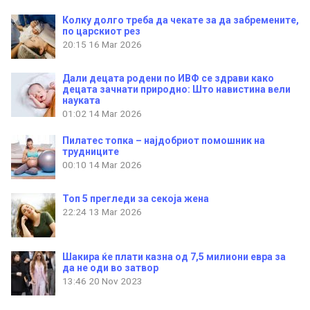
Колку долго треба да чекате за да забремените,
по царскиот рез
20:15
16 Mar 2026
Дали децата родени по ИВФ се здрави како
децата зачнати природно: Што навистина вели
науката
01:02
14 Mar 2026
Пилатес топка – најдобриот помошник на
трудниците
00:10
14 Mar 2026
Топ 5 прегледи за секоја жена
22:24
13 Mar 2026
Шакира ќе плати казна од 7,5 милиони евра за
да не оди во затвор
13:46
20 Nov 2023