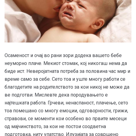
Осаменост и очај во рани зори додека вашето бебе
неуморно плаче. Мекиот стомак, кој никогаш нема да
биде ист. Неверојатната потреба за половина час мир и
време само за себе. Сето тоа и уште многу работи се
благодетите на родителството за кои никој не може да
ве подготви. Мислевте дека породувањето е
најтешката работа. Грчеви, ненаспаност, плачење, сето
тоа помешано со многу емоции, одговорности, грижи,
стравови, се моменти кои особено во првите месеци
од мајчинството, за кои не постои соодветна
подготовка, ниту упатство. Илузијата за совршено