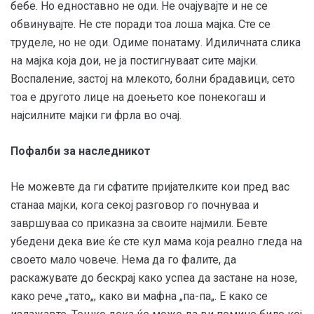
бебе. Но едноставно не оди. Не очајувајте и не се
обвинувајте. Не сте поради тоа лоша мајка. Сте се
труделе, но не оди. Одиме понатаму. Идиличната слика
на мајка која дои, не ја постигнуваат сите мајки.
Воспаление, застој на млекото, болни брадавици, сето
тоа е другото лице на доењето кое понекогаш и
најсилните мајки ги фрла во очај.
Пофалби за наследникот
Не можевте да ги сфатите пријателките кои пред вас
станаа мајки, кога секој разговор го почнуваа и
завршуваа со приказна за своите најмили. Бевте
убедени дека вие ќе сте кул мама која реално гледа на
своето мало човече. Нема да го фалите, да
раскажувате до бескрај како успеа да застане на нозе,
како рече „тато„, како ви мафна „па-па„. Е како се