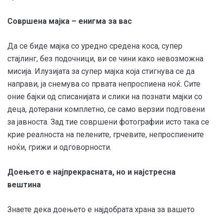
Совршена мајка – енигма за вас
Да се биде мајка со уредно средена коса, супер
стајлинг, без подочници, ви се чини како невозможна
мисија. Илузијата за супер мајка која стигнува се да
направи, ја снемува со првата непроспиена ноќ. Сите
оние бајки од списанијата и слики на познати мајки со
деца, дотерани комплетно, се само верзии подговени
за јавноста. Зад тие совршени фотографии исто така се
крие реалноста на пелените, грчевите, непроспиените
ноќи, грижи и одговорности.
Доењето е најпрекрасната, но и најстресна
вештина
Знаете дека доењето е најдобрата храна за вашето