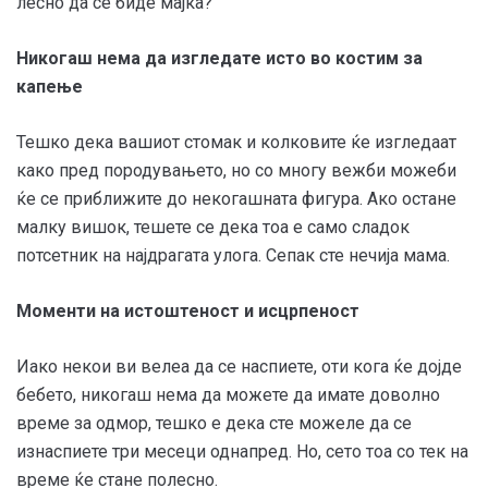
лесно да се биде мајка?
Никогаш нема да изгледате исто во костим за
капење
Тешко дека вашиот стомак и колковите ќе изгледаат
како пред породувањето, но со многу вежби можеби
ќе се приближите до некогашната фигура. Ако остане
малку вишок, тешете се дека тоа е само сладок
потсетник на најдрагата улога. Сепак сте нечија мама.
Моменти на истоштеност и исцрпеност
Иако некои ви велеа да се наспиете, оти кога ќе дојде
бебето, никогаш нема да можете да имате доволно
време за одмор, тешко е дека сте можеле да се
изнаспиете три месеци однапред. Но, сето тоа со тек на
време ќе стане полесно.