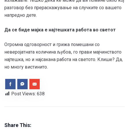
излажавте. Тешко дека ќе може да ви помине било кој
разговор без прераскажување на случките со вашето
напредно дете.
Да се биде мајка е најтешката работа во светот
Огромна одговорност и грижа помешани со
неверојатната количина љубов, го прави мајчинството
најтешка, но и најсакана работа на светото. Клише? Да,
но многу вистинито.
Post Views:
638
Share This: