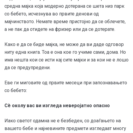
средна мајка која модерно дотерана се шета низ парк
со бебето, исчезнува во првите денови од
мајчинството. Немате време пристојно да се облечете,
а не пак да отидете на фризер или да се дотерате.
Како е да се биде мајка, не може да ви даде одговор
ниту една книга. Тоа е она кое го учиме сами, дома. Но
има нешта кои се исти кај сите мајки и за кои не е лошо
да се предупредени.
Еве ги миговите од првите месеци при запознавањето
со бебето:
Сè околу вас ви изгледа неверојатно опасно
Иако светот одамна не е безбеден, со доаѓањето на
вашето бебе и најневините предмети изгледаат многу