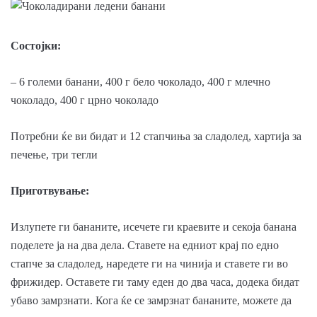
Состојки:
– 6 големи банани, 400 г бело чоколадо, 400 г млечно
чоколадо, 400 г црно чоколадо
Потребни ќе ви бидат и 12 стапчиња за сладолед, хартија за
печење, три тегли
Приготвување:
Излупете ги бананите, исечете ги краевите и секоја банана
поделете ја на два дела. Ставете на едниот крај по едно
стапче за сладолед, наредете ги на чинија и ставете ги во
фрижидер. Оставете ги таму еден до два часа, додека бидат
убаво замрзнати. Кога ќе се замрзнат бананите, можете да