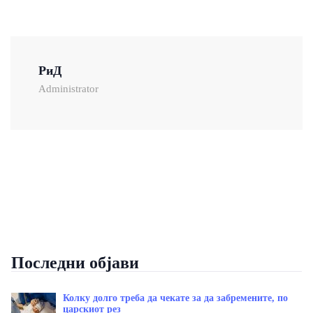
РиД
Administrator
Последни објави
Колку долго треба да чекате за да забремените, по
царскиот рез