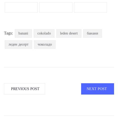
Tags:
banani
cokolado
leden desert
банани
леден десерт
чоколадо
PREVIOUS POST
NEXT POST