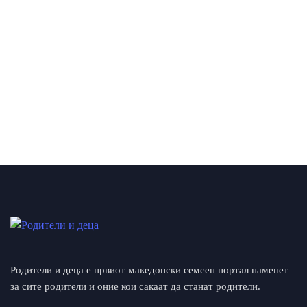
Родители и деца е првиот македонски семеен портал наменет
за сите родители и оние кои сакаат да станат родители.