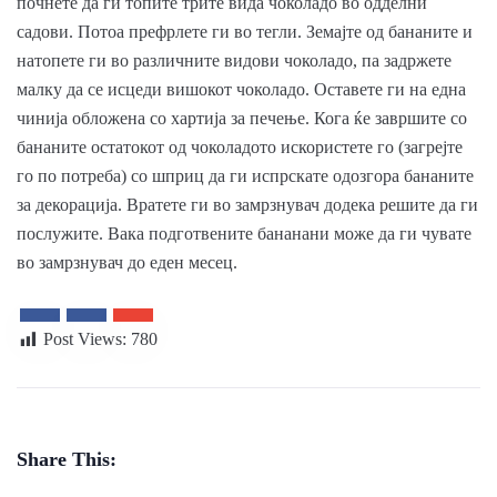
почнете да ги топите трите вида чоколадо во одделни
садови. Потоа префрлете ги во тегли. Земајте од бананите и
натопете ги во различните видови чоколадо, па задржете
малку да се исцеди вишокот чоколадо. Оставете ги на една
чинија обложена со хартија за печење. Кога ќе завршите со
бананите остатокот од чоколадото искористете го (загрејте
го по потреба) со шприц да ги испрскате одозгора бананите
за декорација. Вратете ги во замрзнувач додека решите да ги
послужите. Вака подготвените бананани може да ги чувате
во замрзнувач до еден месец.
Post Views:
780
Share This: