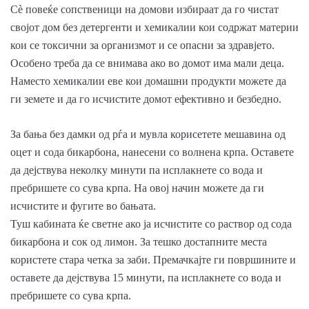
Сè повеќе сопственици на домови избираат да го чистат
својот дом без детергенти и хемикалии кои содржат материи
кои се токсични за организмот и се опасни за здравјето.
Особено треба да се внимава ако во домот има мали деца.
Наместо хемикалии еве кои домашни продукти можете да
ги земете и да го исчистите домот ефективно и безбедно.
За бања без дамки од рѓа и мувла корисетете мешавина од
оцет и сода бикарбона, нанесени со волнена крпа. Оставете
да дејствува неколку минути па исплакнете со вода и
пребришете со сува крпа. На овој начин можете да ги
исчистите и фугите во бањата.
Туш кабината ќе светне ако ја исчистите со раствор од сода
бикарбона и сок од лимон. За тешко достапните места
користете стара четка за заби. Премачкајте ги површините и
оставете да дејствува 15 минути, па исплакнете со вода и
пребришете со сува крпа.