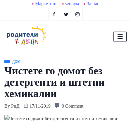
Маркетинг
Форум
За нас
ДОМ
Чистете го домот без
детергенти и штетни
хемикалии
By
РиД
17/11/2019
0 Comment