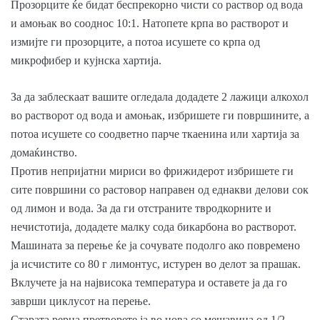
Прозорците ќе бидат беспрекорно чисти со раствор од вода
и амоњак во сооднос 10:1. Натопете крпа во растворот и
измијте ги прозорците, а потоа исушете со крпа од
микрофибер и кујнска хартија.
За да заблескаат вашите огледала додадете 2 лажици алкохол
во растворот од вода и амоњак, избришете ги површините, а
потоа исушете со соодветно парче ткаенина или хартија за
домаќинство.
Против непријатни мириси во фрижидерот избришете ги
сите површини со растовор направен од еднакви делови сок
од лимон и вода. За да ги отстраните твродкорните и
нечистотија, додадете малку сода бикарбона во растворот.
Машината за перење ќе ја сочувате подолго ако повремено
ја исчистите со 80 г лимонтус, истурен во делот за прашак.
Вклучете ја на највисока температура и оставете ја да го
заврши циклусот на перење.
Старата рерна претворете ја во нова со мешавина од 1/2