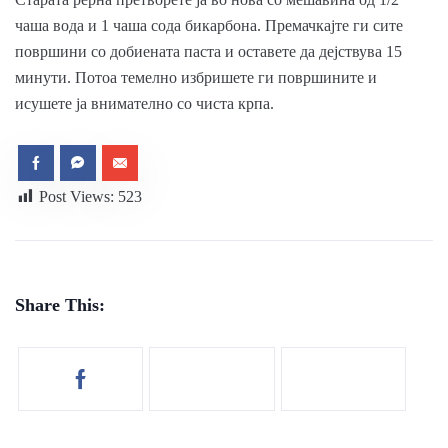
чаша вода и 1 чаша сода бикарбона. Премачкајте ги сите
површини со добиената паста и оставете да дејствува 15
минути. Потоа темелно избришете ги површините и
исушете ја внимателно со чиста крпа.
Post Views:
523
Share This: