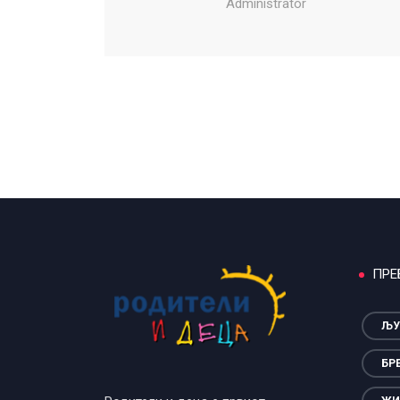
Administrator
ПРЕ
ЉУ
БР